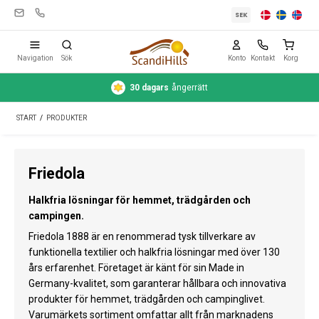
SEK
Navigation
Sök
Konto
Kontakt
Korg
30 dagars
ångerrätt
Campingutrustning
START
/
PRODUKTER
Tält
Friluftsliv
Friedola
Rengöring & skötsel
Halkfria lösningar för hemmet, trädgården och
Reseutrustning
campingen.
Friedola 1888 är en renommerad tysk tillverkare av
Bil & släp
funktionella textilier och halkfria lösningar med över 130
års erfarenhet. Företaget är känt för sin Made in
Gas
Germany-kvalitet, som garanterar hållbara och innovativa
produkter för hemmet, trädgården och campinglivet.
Vatten
Varumärkets sortiment omfattar allt från marknadens