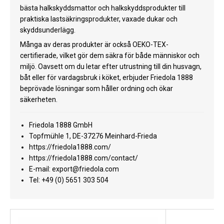
bästa halkskyddsmattor och halkskyddsprodukter till
Kyl
praktiska lastsäkringsprodukter, vaxade dukar och
skyddsunderlägg.
Elartiklar
Många av deras produkter är också OEKO-TEX-
Väderstationer
certifierade, vilket gör dem säkra för både människor och
miljö. Oavsett om du letar efter utrustning till din husvagn,
Reservdelar
båt eller för vardagsbruk i köket, erbjuder Friedola 1888
beprövade lösningar som håller ordning och ökar
Erbjudanden
säkerheten.
Restförsäljning
Friedola 1888 GmbH
Topfmühle 1, DE-37276 Meinhard-Frieda
https://friedola1888.com/
https://friedola1888.com/contact/
E-mail:
export@friedola.com
Tel: +49 (0) 5651 303 504