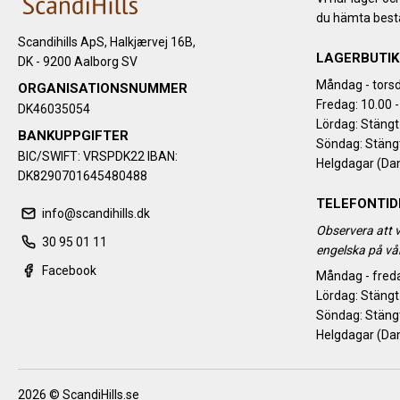
du hämta bestä
Scandihills ApS, Halkjærvej 16B,
LAGERBUTIK
DK - 9200 Aalborg SV
Måndag - torsd
ORGANISATIONSNUMMER
Fredag: 10.00 -
DK46035054
Lördag: Stängt
BANKUPPGIFTER
Söndag: Stäng
BIC/SWIFT: VRSPDK22 IBAN:
Helgdagar (Da
DK8290701645480488
TELEFONTID
info@scandihills.dk
Observera att v
30 95 01 11
engelska på vår
Facebook
Måndag - freda
Lördag: Stängt
Söndag: Stäng
Helgdagar (Da
2026 © ScandiHills.se