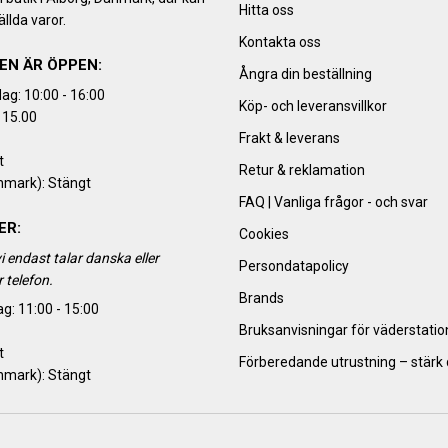
Hitta oss
llda varor.
Kontakta oss
EN ÄR ÖPPEN:
Ångra din beställning
ag: 10:00 - 16:00
Köp- och leveransvillkor
 15.00
Frakt & leverans
t
Retur & reklamation
nmark): Stängt
FAQ | Vanliga frågor - och svar
ER:
Cookies
i endast talar danska eller
Persondatapolicy
 telefon.
Brands
g: 11:00 - 15:00
Bruksanvisningar för väderstatio
t
Förberedande utrustning – stärk
nmark): Stängt