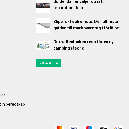
Guide: Så här väljer du rätt
reparationstejp
Slipp fukt och smuts: Den ultimata
guiden till marköverdrag i förtältet
Gör vattentanken redo för en ny
campingsäsong
VISA ALLA
ner
 din beredskap