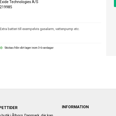
Exide Technologies A/S
219985
Extra batteri till exempelvis gasalarm, vattenpump etc.
Skickas från vårt lager inom 3-6 vardagar
INFORMATION
PETTIDER
h butik i Ålborg, Danmark, där kan