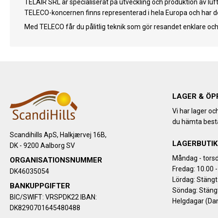
TELAIR SRL är specialiserat på utveckling och produktion av lu
TELECO-koncernen finns representerad i hela Europa och har d
Med TELECO får du pålitlig teknik som gör resandet enklare och
LAGER & ÖP
Vi har lager oc
du hämta bestä
Scandihills ApS, Halkjærvej 16B,
LAGERBUTIK
DK - 9200 Aalborg SV
Måndag - torsd
ORGANISATIONSNUMMER
Fredag: 10.00 -
DK46035054
Lördag: Stängt
BANKUPPGIFTER
Söndag: Stäng
BIC/SWIFT: VRSPDK22 IBAN:
Helgdagar (Da
DK8290701645480488