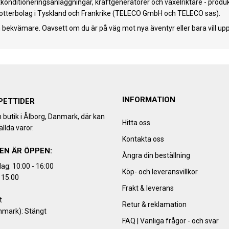
ftkonditioneringsanläggningar, kraftgeneratorer och växelriktare - pr
otterbolag i Tyskland och Frankrike (TELECO GmbH och TELECO sas).
 bekvämare. Oavsett om du är på väg mot nya äventyr eller bara vill upp
INFORMATION
PETTIDER
h butik i Ålborg, Danmark, där kan
Hitta oss
llda varor.
Kontakta oss
EN ÄR ÖPPEN:
Ångra din beställning
ag: 10:00 - 16:00
Köp- och leveransvillkor
 15.00
Frakt & leverans
t
Retur & reklamation
nmark): Stängt
FAQ | Vanliga frågor - och svar