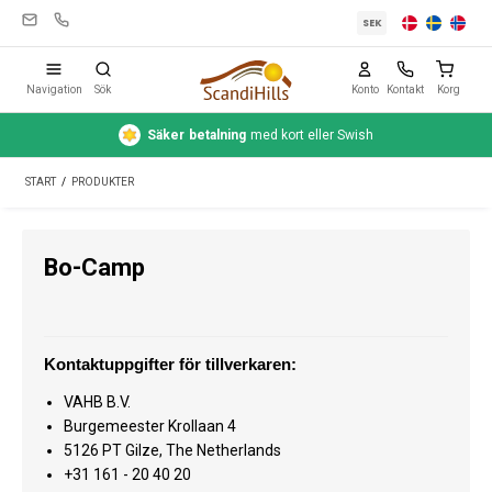
SEK
Navigation
Sök
Konto
Kontakt
Korg
Säker
betalning
med kort eller Swish
Campingutrustning
START
/
PRODUKTER
Tält
Friluftsliv
Bo-Camp
Rengöring & skötsel
Reseutrustning
Kontaktuppgifter för tillverkaren:
Bil & släp
VAHB B.V.
Gas
Burgemeester Krollaan 4
5126 PT Gilze, The Netherlands
Vatten
+31 161 - 20 40 20