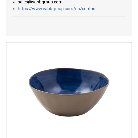
sales@vahbgroup.com
Kyl
https://www.vahbgroup.com/en/contact
Elartiklar
Väderstationer
Reservdelar
Erbjudanden
Restförsäljning