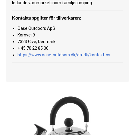
ledande varumärket inom familjecamping.
Kyl
Kontaktuppgifter för tillverkaren:
Elartiklar
Oase Outdoors ApS
Väderstationer
Kornvej 9
7323 Give, Denmark
Reservdelar
+ 45 70 22 85 00
https://www.oase-outdoors.dk/da-dk/kontakt-os
Erbjudanden
Restförsäljning