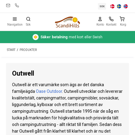
SEK
Navigation
Sök
Konto
Kontakt
Korg
Säker
betalning
med kort eller Swish
Campingutrustning
START
/
PRODUKTER
Tält
Friluftsliv
Outwell
Rengöring & skötsel
Outwell är ett varumärke som ägs av det danska
Reseutrustning
familjeägda
Oase Outdoor
. Outwell utvecklar och levererar
kvalitetstält, campingmattor, campingmöbler, sovsäckar,
Bil & släp
liggunderlag, kylboxar och ett brett sortiment av
campingutrustning. Outwell startade 1995 när de såg en
Gas
lucka på marknaden för högkvalitativa och prisvärda tält
och campingutrustning - allt riktat till familjen. Sedan dess
Vatten
har Outwell gått från klarhet till klarhet och är nu det