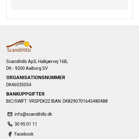
Scandihills ApS, Halkjærvej 16B,
DK - 9200 Aalborg SV
ORGANISATIONSNUMMER
DK46035054
BANKUPPGIFTER
BIC/SWIFT: VRSPDK22 IBAN: DK8290701645480488
info@scandihills.dk
30 95 01 11
Facebook