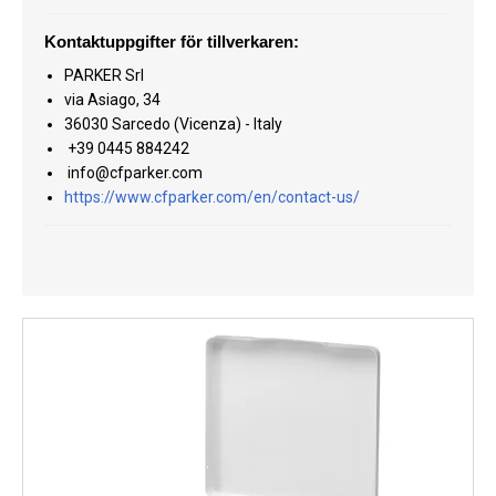
Kyl
Kontaktuppgifter för tillverkaren:
Elartiklar
PARKER Srl
via Asiago, 34
Väderstationer
36030 Sarcedo (Vicenza) - Italy
+39 0445 884242
Reservdelar
info@cfparker.com
https://www.cfparker.com/en/contact-us/
Erbjudanden
Restförsäljning