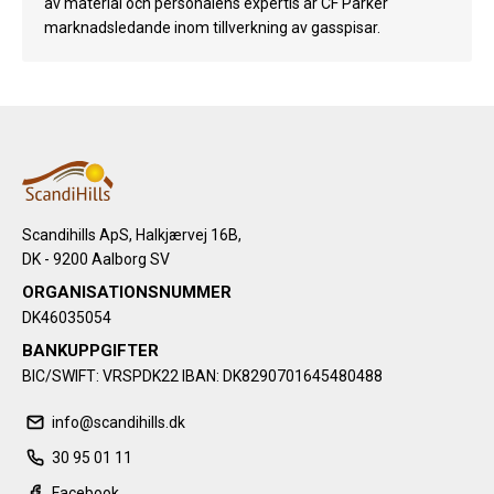
av material och personalens expertis är CF Parker
marknadsledande inom tillverkning av gasspisar.
Scandihills ApS, Halkjærvej 16B,
DK - 9200 Aalborg SV
ORGANISATIONSNUMMER
DK46035054
BANKUPPGIFTER
BIC/SWIFT: VRSPDK22 IBAN: DK8290701645480488
info@scandihills.dk
30 95 01 11
Facebook