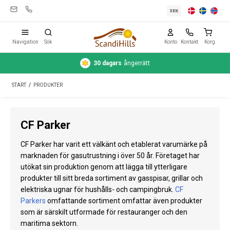
SEK
Navigation
Sök
Konto
Kontakt
Korg
30 dagars
ångerrätt
Campingutrustning
START
/
PRODUKTER
Tält
Friluftsliv
CF Parker
Rengöring & skötsel
CF Parker har varit ett välkänt och etablerat varumärke på
Reseutrustning
marknaden för gasutrustning i över 50 år. Företaget har
utökat sin produktion genom att lägga till ytterligare
Bil & släp
produkter till sitt breda sortiment av gasspisar, grillar och
elektriska ugnar för hushålls- och campingbruk.
CF
Gas
Parkers
omfattande sortiment omfattar även produkter
som är särskilt utformade för restauranger och den
Vatten
maritima sektorn.