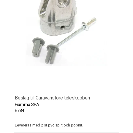
Kyl
Elartiklar
Väderstationer
Reservdelar
Erbjudanden
Restförsäljning
Beslag till Caravanstore teleskopben
Fiamma SPA
E784
Levereras med 2 st pvc split och popnit.