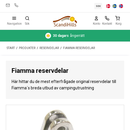
SEK
Navigation
Sök
Konto
Kontakt
Korg
Säker
betalning
med kort eller Swish
Campingutrustning
START
/
PRODUKTER
/
RESERVDELAR
/
FIAMMA RESERVDELAR
Tält
Friluftsliv
Fiamma reservdelar
Rengöring & skötsel
Här hittar du de mest efterfrågade original reservdelar till
Reseutrustning
Fiamma´s breda utbud av campingutrustning
Bil & släp
Gas
Vatten