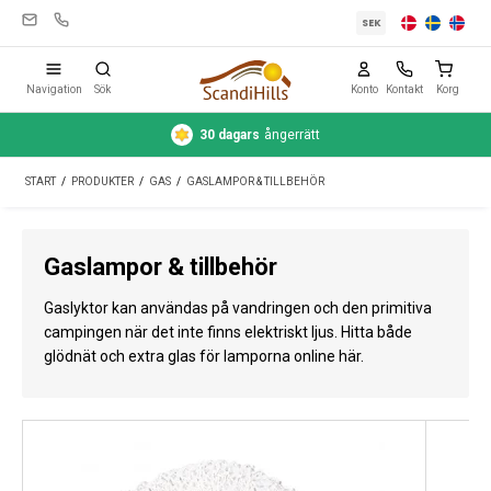
SEK
Navigation
Sök
Konto
Kontakt
Korg
30 dagars
ångerrätt
Campingutrustning
START
/
PRODUKTER
/
GAS
/
GASLAMPOR & TILLBEHÖR
Tält
Friluftsliv
Gaslampor & tillbehör
Rengöring & skötsel
Gaslyktor kan användas på vandringen och den primitiva
Reseutrustning
campingen när det inte finns elektriskt ljus. Hitta både
glödnät och extra glas för lamporna online här.
Bil & släp
Gas
Vatten