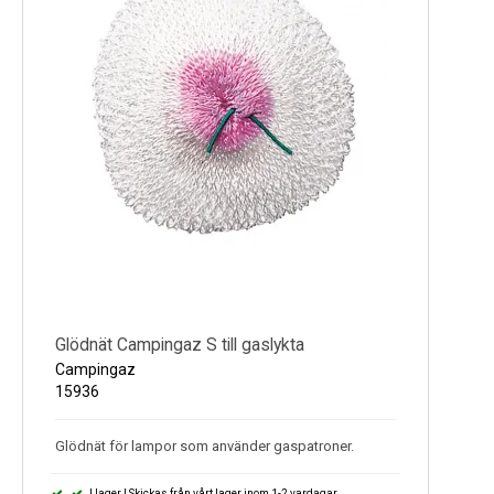
Kyl
Elartiklar
Väderstationer
Reservdelar
Erbjudanden
Restförsäljning
Glödnät Campingaz S till gaslykta
Campingaz
15936
Glödnät för lampor som använder gaspatroner.
I lager | Skickas från vårt lager inom 1-2 vardagar