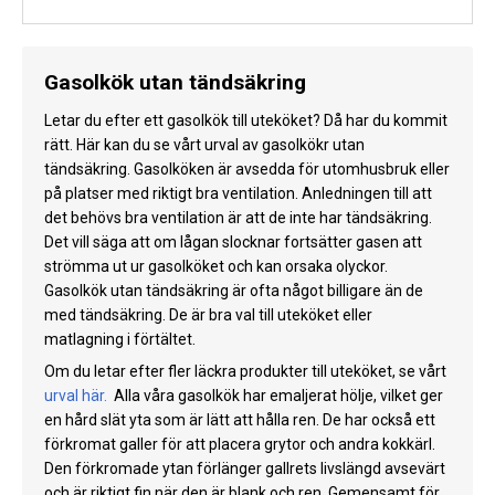
Gasolkök utan tändsäkring
Letar du efter ett gasolkök till uteköket? Då har du kommit
rätt. Här kan du se vårt urval av gasolkökr utan
tändsäkring. Gasolköken är avsedda för utomhusbruk eller
på platser med riktigt bra ventilation. Anledningen till att
det behövs bra ventilation är att de inte har tändsäkring.
Det vill säga att om lågan slocknar fortsätter gasen att
strömma ut ur gasolköket och kan orsaka olyckor.
Gasolkök utan tändsäkring är ofta något billigare än de
med tändsäkring. De är bra val till uteköket eller
matlagning i förtältet.
Om du letar efter fler läckra produkter till uteköket, se vårt
urval här.
Alla våra gasolkök har emaljerat hölje, vilket ger
en hård slät yta som är lätt att hålla ren. De har också ett
förkromat galler för att placera grytor och andra kokkärl.
Den förkromade ytan förlänger gallrets livslängd avsevärt
och är riktigt fin när den är blank och ren. Gemensamt för