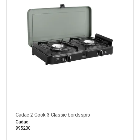
Kyl
Elartiklar
Väderstationer
Reservdelar
Erbjudanden
Restförsäljning
Cadac 2 Cook 3 Classic bordsspis
Cadac
995200