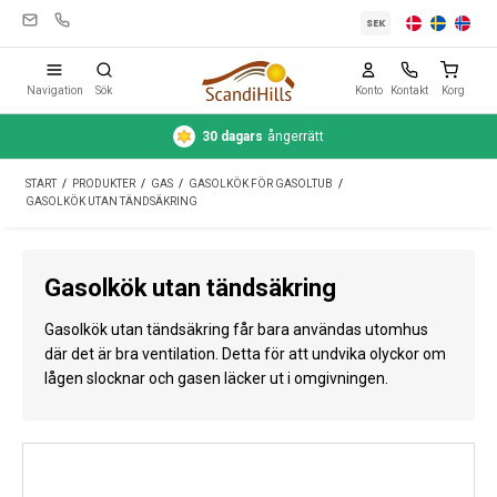
SEK
Navigation
Sök
Konto
Kontakt
Korg
30 dagars
ångerrätt
Campingutrustning
START
/
PRODUKTER
/
GAS
/
GASOLKÖK FÖR GASOLTUB
/
Tält
GASOLKÖK UTAN TÄNDSÄKRING
Friluftsliv
Gasolkök utan tändsäkring
Rengöring & skötsel
Gasolkök utan tändsäkring får bara användas utomhus
Reseutrustning
där det är bra ventilation. Detta för att undvika olyckor om
lågen slocknar och gasen läcker ut i omgivningen.
Bil & släp
Gas
Vatten