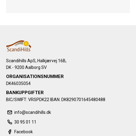
Scandihills ApS, Halkjærvej 16B,
DK - 9200 Aalborg SV
ORGANISATIONSNUMMER
DK46035054
BANKUPPGIFTER
BIC/SWIFT: VRSPDK22 IBAN: DK8290701645480488
info@scandihills.dk
30 95 01 11
Facebook