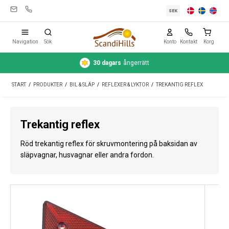
SEK
Navigation
Sök
Konto
Kontakt
Korg
30 dagars
ångerrätt
Campingutrustning
START
/
PRODUKTER
/
BIL & SLÄP
/
REFLEXER & LYKTOR
/
TREKANTIG REFLEX
Tält
Friluftsliv
Trekantig reflex
Rengöring & skötsel
Röd trekantig reflex för skruvmontering på baksidan av
Reseutrustning
släpvagnar, husvagnar eller andra fordon.
Bil & släp
Gas
Vatten