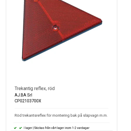
Kyl
Elartiklar
Väderstationer
Reservdelar
Erbjudanden
Restförsäljning
Trekantig reflex, röd
AJ.BA Srl
CP02103700X
Röd trekantsreflex för montering bak på släpvagn m.m.
I lager | Skickas från vårt lager inom 1-2 vardagar