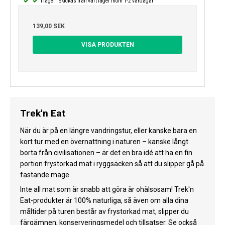
I lager | Skickas från vårt lager inom 1-2 vardagar
139,00 SEK
VISA PRODUKTEN
Trek'n Eat
När du är på en längre vandringstur, eller kanske bara en
kort tur med en övernattning i naturen – kanske långt
borta från civilisationen – är det en bra idé att ha en fin
portion frystorkad mat i ryggsäcken så att du slipper gå på
fastande mage.
Inte all mat som är snabb att göra är ohälsosam! Trek'n
Eat-produkter är 100% naturliga, så även om alla dina
måltider på turen består av frystorkad mat, slipper du
färgämnen, konserveringsmedel och tillsatser. Se också