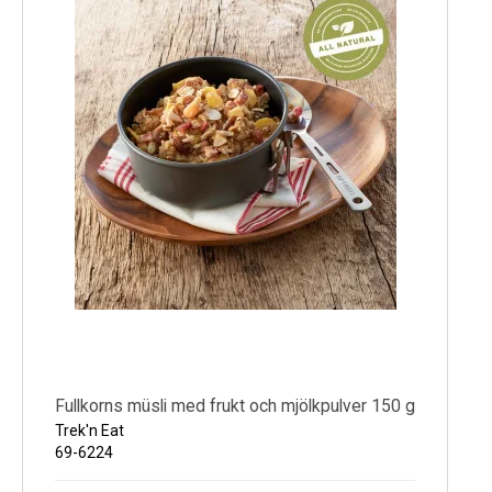
Kyl
Elartiklar
Väderstationer
Reservdelar
Erbjudanden
Restförsäljning
Fullkorns müsli med frukt och mjölkpulver 150 g
Trek'n Eat
69-6224