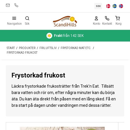
SEK
Navigation
Sök
Konto
Kontakt
Korg
Frakt
från 142 SEK
Campingutrustning
START
/
PRODUKTER
/
FRILUFTSLIV
/
FRYSTORKAD MAT ETC.
/
Tält
FRYSTORKAD FRUKOST
Friluftsliv
Frystorkad frukost
Rengöring & skötsel
Läckra frystorkade frukosträtter från Trek'n Eat. Tillsätt
Reseutrustning
bara vatten och rör om, efter några minuter kan du börja
äta. Du kan äta direkt från påsen med en lång sked. Få en
Bil & släp
bra start på dagen under vandringen med dessa rätter.
Gas
Vatten