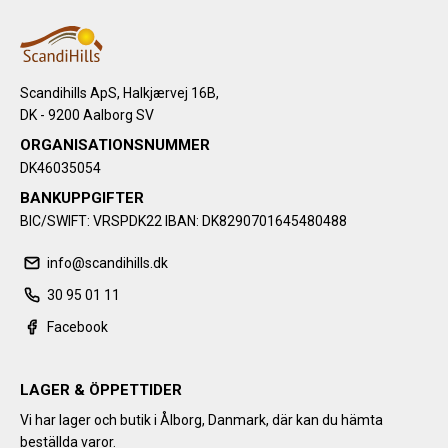
Scandihills ApS, Halkjærvej 16B,
DK - 9200 Aalborg SV
ORGANISATIONSNUMMER
DK46035054
BANKUPPGIFTER
BIC/SWIFT: VRSPDK22 IBAN: DK8290701645480488
info@scandihills.dk
30 95 01 11
Facebook
LAGER & ÖPPETTIDER
Vi har lager och butik i Ålborg, Danmark, där kan du hämta
beställda varor.