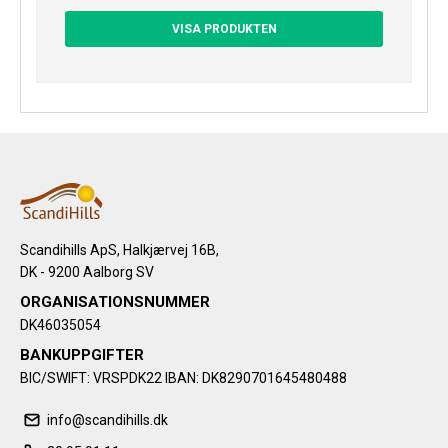
VISA PRODUKTEN
Scandihills ApS, Halkjærvej 16B,
DK - 9200 Aalborg SV
ORGANISATIONSNUMMER
DK46035054
BANKUPPGIFTER
BIC/SWIFT: VRSPDK22 IBAN: DK8290701645480488
info@scandihills.dk