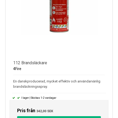
Kyl
Elartiklar
Väderstationer
Reservdelar
Erbjudanden
Restförsäljning
112 Brandsläckare
4Fire
En danskproducerad, mycket effektiv och användarvänlig
brandsläckningsspray.
I lager | Skickas 1-2 vardagar
Pris från
342,00 SEK