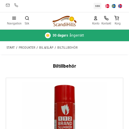
SEK
Navigation
Sök
Konto
Kontakt
Korg
30 dagars
ångerrätt
Campingutrustning
START
/
PRODUKTER
/
BIL & SLÄP
/
BILTILLBEHÖR
Tält
Friluftsliv
Biltillbehör
Rengöring & skötsel
Reseutrustning
Bil & släp
Gas
Vatten