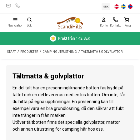
SEK
Navigation
Sök
Konto
Kontakt
Korg
Frakt
från 142 SEK
Campingutrustning
START
/
PRODUKTER
/
CAMPINGUTRUSTNING
/
TÄLTMATTA & GOLVPLATTOR
Tält
Friluftsliv
Tältmatta & golvplattor
Rengöring & skötsel
En del tält har en presenningliknande botten fastsydd på
Reseutrustning
tältet och en del levereras med en lös botten. Om inte, får
du hitta på egna uppfinningar. En presenning kan till
Bil & släp
exempel vara en bra grundlösning, då den säkrar att fukt
inte tränger in från marken.
Gas
Utöver tältbotten finns det speciella golvplattor, mattor
och annan utrustning för camping här hos oss.
Vatten