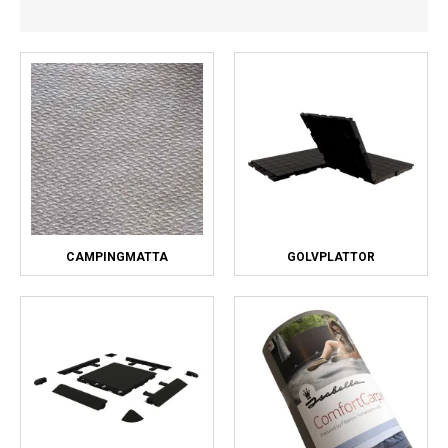
Kyl
Elartiklar
Väderstationer
Reservdelar
Erbjudanden
Restförsäljning
CAMPINGMATTA
GOLVPLATTOR