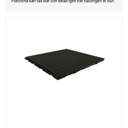
Plattorna kan tas isär och delas igen när säsongen är slut.
Kyl
Elartiklar
Väderstationer
Reservdelar
Erbjudanden
Restförsäljning