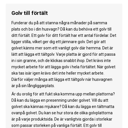
Golv till förtält
Funderar du på att stanna några månader på samma
plats och bo i din husvagn? Då kan du behöva ett golv till
ditt förtält. Ett golv för ditt förtält har ett antal fördelar. Det
ligger stilla, vilket ger dig ett jämnare golv. Det gör att
golvet känns mer som ett vanligt golv där hemma. Det är
lätt att lägga ett tältgolv. Varje platta är gjord för att passa
in i sin granne, och de klickas snabbt ihop. Det krävs inte
mycket arbete för att lägga golv i hela förtältet. När golvet
ska tas isär igen krävs det inte heller mycket arbete.
Därför väljer många att lägga ett tältgolv när husvagnen
är på sin långliggarplats.
Är du orolig för att fukt ska komma upp mellan plattorna?
Då kan du lägga en presenning under golvet. Vill du att
golvet ska kännas mjukare? Då kan du lägga en tältmatta
ovanpå golvet. Du kan se hur stora de olika golvplattorna
är på varje produktsida. De är vanligtvis gjorda i storlekar
som passar storleken på vanliga förtält. Ett golv till