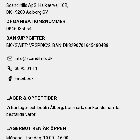
Scandihills ApS, Halkjærvej 16B,
DK - 9200 Aalborg SV
ORGANISATIONSNUMMER
DK46035054
BANKUPPGIFTER
BIC/SWIFT: VRSPDK22 IBAN: DK8290701645480488
info@scandihills.dk
30 95 01 11
Facebook
LAGER & ÖPPETTIDER
Vi har lager och butik i Ålborg, Danmark, där kan du hämta
beställda varor.
LAGERBUTIKEN ÄR ÖPPEN:
Måndag - torsdag: 10:00 - 16:00