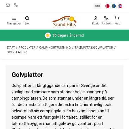
SEK
Navigation
Sök
Konto
Kontakt
Korg
30 dagars
ångerrätt
Campingutrustning
START
/
PRODUKTER
/
CAMPINGUTRUSTNING
/
TÄLTMATTA & GOLVPLATTOR
/
Tält
GOLVPLATTOR
Friluftsliv
Golvplattor
Rengöring & skötsel
Golvplattor till långliggande campare. I Sverige är det
Reseutrustning
vanligt med campare som stannar hela säsongen på
campingplatsen. De som stannar under en längre tid, ser
Bil & släp
för det mesta till att göra det extra fint, hemtrevligt och
Gas
bekvämt på sin campingplats. En bekvämlighet kan till
exempel vara ett fast golv i förtältet. Istället för en
Vatten
tältmatta bygger man ett golv av golvplattor i plast.