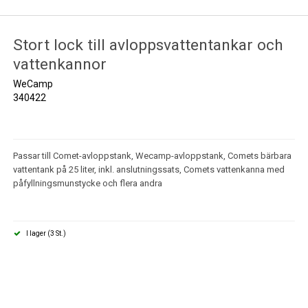
Stort lock till avloppsvattentankar och
vattenkannor
WeCamp
340422
Passar till Comet-avloppstank, Wecamp-avloppstank, Comets bärbara
vattentank på 25 liter, inkl. anslutningssats, Comets vattenkanna med
påfyllningsmunstycke och flera andra
I lager (3 St.)