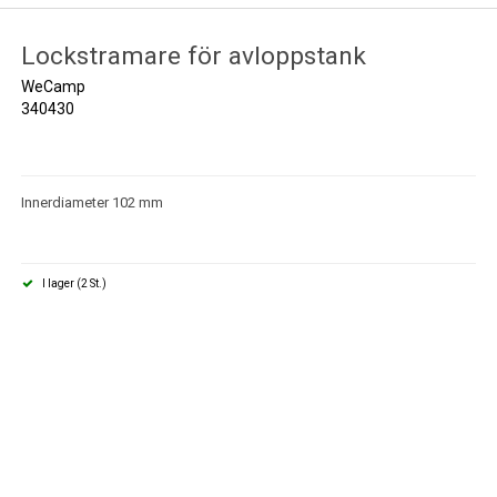
Lockstramare för avloppstank
WeCamp
340430
Innerdiameter 102 mm
I lager (2 St.)