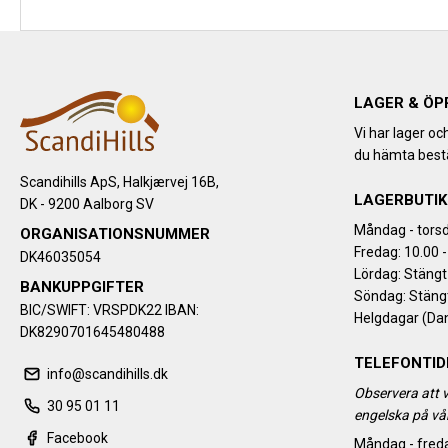
LAGER & ÖP
Vi har lager oc
du hämta bestä
Scandihills ApS, Halkjærvej 16B,
LAGERBUTIK
DK - 9200 Aalborg SV
Måndag - torsd
ORGANISATIONSNUMMER
Fredag: 10.00 -
DK46035054
Lördag: Stängt
BANKUPPGIFTER
Söndag: Stäng
BIC/SWIFT: VRSPDK22 IBAN:
Helgdagar (Da
DK8290701645480488
TELEFONTID
info@scandihills.dk
Observera att v
30 95 01 11
engelska på vår
Facebook
Måndag - freda