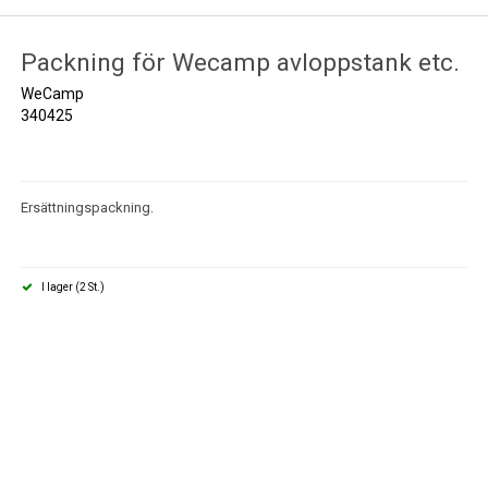
Packning för Wecamp avloppstank etc.
WeCamp
340425
Ersättningspackning.
I lager (2 St.)