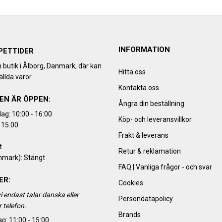
INFORMATION
PETTIDER
h butik i Ålborg, Danmark, där kan
Hitta oss
llda varor.
Kontakta oss
EN ÄR ÖPPEN:
Ångra din beställning
ag: 10:00 - 16:00
Köp- och leveransvillkor
 15.00
Frakt & leverans
t
Retur & reklamation
nmark): Stängt
FAQ | Vanliga frågor - och svar
ER:
Cookies
i endast talar danska eller
Persondatapolicy
 telefon.
Brands
g: 11:00 - 15:00