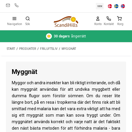
SEK
Navigation
Sök
Konto
Kontakt
Korg
30 dagars
ångerrätt
Campingutrustning
START
/
PRODUKTER
/
FRILUFTSLIV
/
MYGGNÄT
Tält
Friluftsliv
Myggnät
Rengöring & skötsel
Myggor och andra insekter kan bli riktigt irriterande, och då
Reseutrustning
kan myggnät användas för att undvika myggbett eller
dumma flugor som förstör sömnen. Om du reser lite
Bil & släp
längre bort, på en resa i tropikerna där det finns risk att bli
smittad med malaria kan det vara extra viktigt att ha med
Gas
sig ett myggnät som man kan sova tryggt under. Om
myggnätet används korrekt och varje natt är det faktiskt
Vatten
den näst bästa metoden för att förhindra malaria - bara