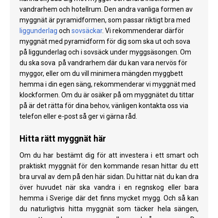
vandrarhem och hotellrum. Den andra vanliga formen av
myggnät är pyramidformen, som passar riktigt bra med
liggunderlag
och
sovsäckar
. Vi rekommenderar därför
myggnät med pyramidform för dig som ska ut och sova
på liggunderlag och i sovsäck under myggsäsongen. Om
du ska sova på vandrarhem där du kan vara nervös för
myggor, eller om du vill minimera mängden myggbett
hemma i din egen säng, rekommenderar vi myggnät med
klockformen. Om du är osäker på om myggnätet du tittar
på är det rätta för dina behov, vänligen kontakta oss via
telefon eller e-post så ger vi gärna råd.
Hitta rätt myggnät här
Om du har bestämt dig för att investera i ett smart och
praktiskt myggnät för den kommande resan hittar du ett
bra urval av dem på den här sidan. Du hittar nät du kan dra
över huvudet när ska vandra i en regnskog eller bara
hemma i Sverige där det finns mycket mygg. Och så kan
du naturligtvis hitta myggnät som täcker hela sängen,