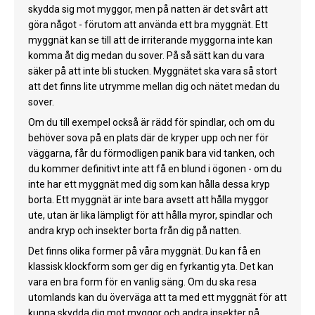
skydda sig mot myggor, men på natten är det svårt att
göra något - förutom att använda ett bra myggnät. Ett
myggnät kan se till att de irriterande myggorna inte kan
komma åt dig medan du sover. På så sätt kan du vara
säker på att inte bli stucken. Myggnätet ska vara så stort
att det finns lite utrymme mellan dig och nätet medan du
sover.
Om du till exempel också är rädd för spindlar, och om du
behöver sova på en plats där de kryper upp och ner för
väggarna, får du förmodligen panik bara vid tanken, och
du kommer definitivt inte att få en blund i ögonen - om du
inte har ett myggnät med dig som kan hålla dessa kryp
borta. Ett myggnät är inte bara avsett att hålla myggor
ute, utan är lika lämpligt för att hålla myror, spindlar och
andra kryp och insekter borta från dig på natten.
Det finns olika former på våra myggnät. Du kan få en
klassisk klockform som ger dig en fyrkantig yta. Det kan
vara en bra form för en vanlig säng. Om du ska resa
utomlands kan du överväga att ta med ett myggnät för att
kunna skydda dig mot myggor och andra insekter på