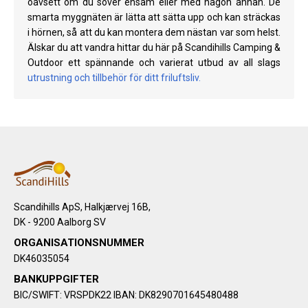
oavsett om du sover ensam eller med någon annan. De
smarta myggnäten är lätta att sätta upp och kan sträckas
i hörnen, så att du kan montera dem nästan var som helst.
Älskar du att vandra hittar du här på Scandihills Camping &
Outdoor ett spännande och varierat utbud av all slags
utrustning och tillbehör för ditt friluftsliv
.
Scandihills ApS, Halkjærvej 16B,
DK - 9200 Aalborg SV
ORGANISATIONSNUMMER
DK46035054
BANKUPPGIFTER
BIC/SWIFT: VRSPDK22 IBAN: DK8290701645480488