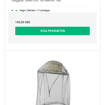
myggnät, mesh och "no-see-um" nät.
I lager | Skickas 1-2 vardagar
106,00 SEK
VISA PRODUKTEN