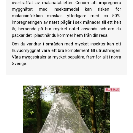
överträffat av malariatabletter. Genom att impregnera
Kyl
myggnätet med insektsmedel kan risken för
malariainfektion minskas ytterligare med ca 50%.
Elartiklar
Impregneringen av nätet pågår i sex månader till ett helt
år, beroende på hur mycket nätet används och om du
Väderstationer
packar det i plast när du kommer hem från din resa.
Reservdelar
Om du vandrar i områden med mycket insekter kan ett
huvudmyggnät vara ett bra komplement till utrustningen.
Erbjudanden
Våra myggspiraler är mycket populära, framför allt i norra
Sverige.
Restförsäljning
SLUTSÅLD