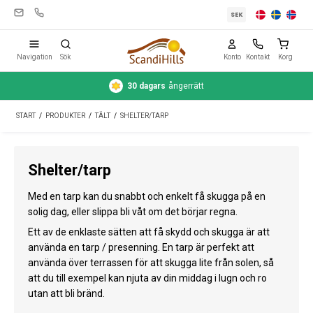
SEK
Navigation
Sök
Konto
Kontakt
Korg
30 dagars
ångerrätt
Campingutrustning
START
/
PRODUKTER
/
TÄLT
/
SHELTER/TARP
Tält
Friluftsliv
Shelter/tarp
Rengöring & skötsel
Med en tarp kan du snabbt och enkelt få skugga på en
Reseutrustning
solig dag, eller slippa bli våt om det börjar regna.
Ett av de enklaste sätten att få skydd och skugga är att
Bil & släp
använda en tarp / presenning. En tarp är perfekt att
använda över terrassen för att skugga lite från solen, så
Gas
att du till exempel kan njuta av din middag i lugn och ro
utan att bli bränd.
Vatten