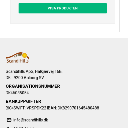
VISA PRODUKTEN
Scandihills ApS, Halkjærvej 16B,
DK - 9200 Aalborg SV
ORGANISATIONSNUMMER
DK46035054
BANKUPPGIFTER
BIC/SWIFT: VRSPDK22 IBAN: DK8290701645480488
info@scandihills.dk