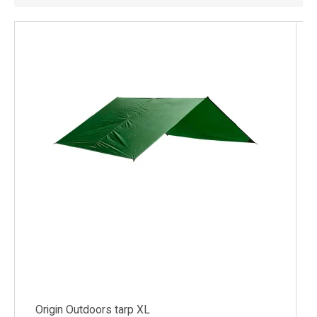
Kyl
Elartiklar
Väderstationer
Reservdelar
Erbjudanden
Restförsäljning
Origin Outdoors tarp XL