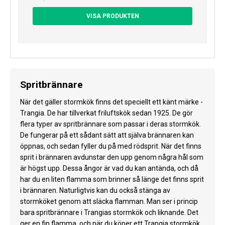
VISA PRODUKTEN
Spritbrännare
När det gäller stormkök finns det speciellt ett känt märke -
Trangia. De har tillverkat friluftskök sedan 1925. De gör
flera typer av spritbrännare som passar i deras stormkök.
De fungerar på ett sådant sätt att själva brännaren kan
öppnas, och sedan fyller du på med rödsprit. När det finns
sprit i brännaren avdunstar den upp genom några hål som
är högst upp. Dessa ångor är vad du kan antända, och då
har du en liten flamma som brinner så länge det finns sprit
i brännaren. Naturligtvis kan du också stänga av
stormköket genom att släcka flamman. Man ser i princip
bara spritbrännare i Trangias stormkök och liknande. Det
ger en fin flamma, och när du köper ett Trangia stormkök