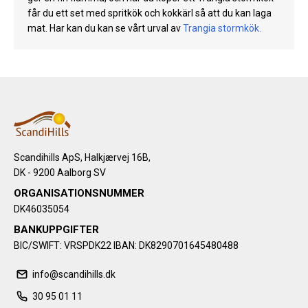
får du ett set med spritkök och kokkärl så att du kan laga
mat. Har kan du kan se vårt urval av
Trangia stormkök
.
Scandihills ApS, Halkjærvej 16B,
DK - 9200 Aalborg SV
ORGANISATIONSNUMMER
DK46035054
BANKUPPGIFTER
BIC/SWIFT: VRSPDK22 IBAN: DK8290701645480488
info@scandihills.dk
30 95 01 11