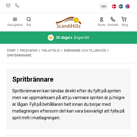
SEK
Navigation
Sök
Konto
Kontakt
Korg
30 dagars
ångerrätt
Campingutrustning
START
/
PRODUKTER
/
FRILUFTSLIV
/
BRÄNNARE OCH TILLBEHÖR
/
Tält
SPRITBRÄNNARE
Friluftsliv
Spritbrännare
Rengöring & skötsel
Spritbrännaren kan tändas direkt efter du fyllt på spriten
Reseutrustning
men var uppmärksam på att ju varmare spriten är ju högre
är lågan. Fyll på behållaren helt innan du börjar med
Bil & släp
matlagningen eftersom det kan vara besvärligt att fylla på
Gas
sprit mitt i matlagningen.
Vatten