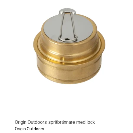
Kyl
Elartiklar
Väderstationer
Reservdelar
Erbjudanden
Restförsäljning
Origin Outdoors spritbrännare med lock
Origin Outdoors