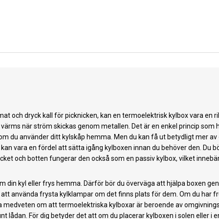
mat och dryck kall för picknicken, kan en termoelektrisk kylbox vara en r
r värms när ström skickas genom metallen. Det är en enkel princip som 
 du använder ditt kylskåp hemma. Men du kan få ut betydligt mer av din k
det kan vara en fördel att sätta igång kylboxen innan du behöver den. D
ocket och botten fungerar den också som en passiv kylbox, vilket innebär at
som din kyl eller frys hemma. Därför bör du överväga att hjälpa boxen ge
ox är att använda frysta kylklampar om det finns plats för dem. Om du har
vara medveten om att termoelektriska kylboxar är beroende av omgivnin
unt lådan. För dig betyder det att om du placerar kylboxen i solen eller 