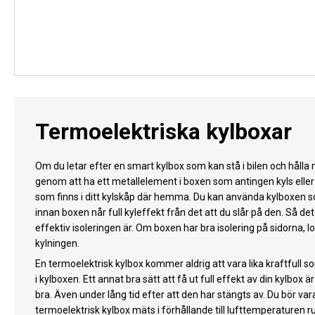
Termoelektriska kylboxar
Om du letar efter en smart kylbox som kan stå i bilen och hålla 
genom att ha ett metallelement i boxen som antingen kyls elle
som finns i ditt kylskåp där hemma. Du kan använda kylboxen som
innan boxen når full kyleffekt från det att du slår på den. Så 
effektiv isoleringen är. Om boxen har bra isolering på sidorna, l
kylningen.
En termoelektrisk kylbox kommer aldrig att vara lika kraftfull 
i kylboxen. Ett annat bra sätt att få ut full effekt av din kylb
bra. Även under lång tid efter att den har stängts av. Du bör 
termoelektrisk kylbox mäts i förhållande till lufttemperaturen r