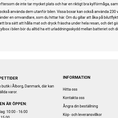
 eftersom de inte tar mycket plats och har en riktigt bra kylförmåga, sam
kan också använda dem utanför bilen. Vissa boxar kan också använda 230 
nder en omvandlare, som du hittar här. Om du gillar att åka på bilutfly
 ett bra sätt att hålla mat och dryck fräscha under hela resan, och det 
box i bilen bör du alltid ha ett urladdningsskydd mellan batteriet och di
INFORMATION
PETTIDER
h butik i Ålborg, Danmark, där kan
Hitta oss
llda varor.
Kontakta oss
EN ÄR ÖPPEN:
Ångra din beställning
ag: 10:00 - 16:00
Köp- och leveransvillkor
 15.00