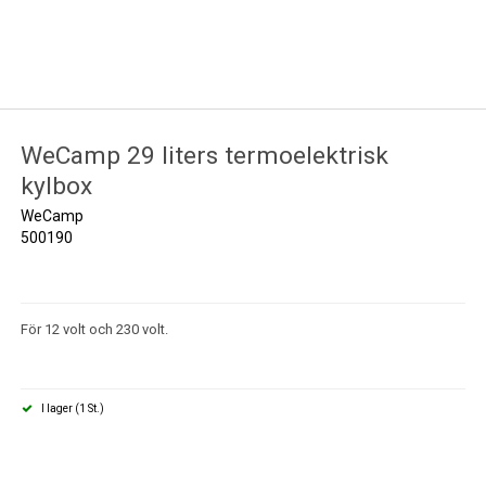
WeCamp 29 liters termoelektrisk
kylbox
WeCamp
500190
För 12 volt och 230 volt.
I lager (1 St.)