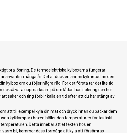
iktigt bra lösning. De termoelektriska kylboxarna fungerar
har använts i många år. Det är dock en annan kylmetod än den
ylbox om du följer några råd. För det första tar det lite tid
u bör också vara uppmärksam på om lådan har isolering och hur
t saker och ting förblir kalla en tid efter att du har stängt av
nom att till exempel kyla din mat och dryck innan du packar dem
 frusna kylklampar i boxen håller den temperaturen fantastiskt
gstemperaturen. Detta innebär att effekten hos en
i en varm bil, kommer dess förmåga att kyla att försämras