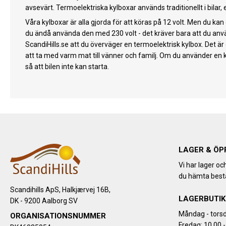
avsevärt. Termoelektriska kylboxar används traditionellt i bilar,
Våra kylboxar är alla gjorda för att köras på 12 volt. Men du 
du ändå använda den med 230 volt - det kräver bara att du anvä
ScandiHills.se att du överväger en termoelektrisk kylbox. Det är
att ta med varm mat till vänner och familj. Om du använder en kyl
så att bilen inte kan starta.
LAGER & ÖP
Vi har lager oc
du hämta bestä
Scandihills ApS, Halkjærvej 16B,
LAGERBUTIK
DK - 9200 Aalborg SV
Måndag - torsd
ORGANISATIONSNUMMER
Fredag: 10.00 -