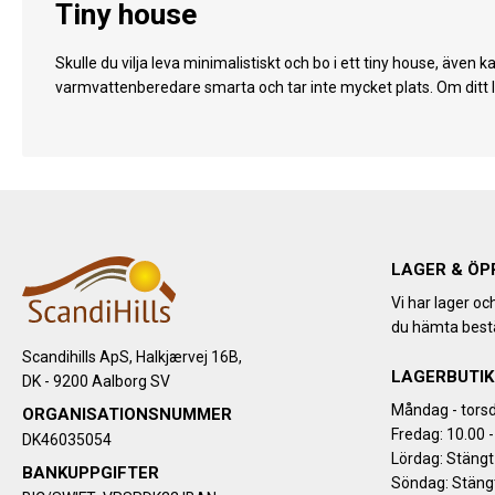
Tiny house
Skulle du vilja leva minimalistiskt och bo i ett tiny house, även k
varmvattenberedare smarta och tar inte mycket plats. Om ditt li
LAGER & ÖP
Vi har lager oc
du hämta bestä
Scandihills ApS, Halkjærvej 16B,
LAGERBUTIK
DK - 9200 Aalborg SV
Måndag - torsd
ORGANISATIONSNUMMER
Fredag: 10.00 -
DK46035054
Lördag: Stängt
BANKUPPGIFTER
Söndag: Stäng