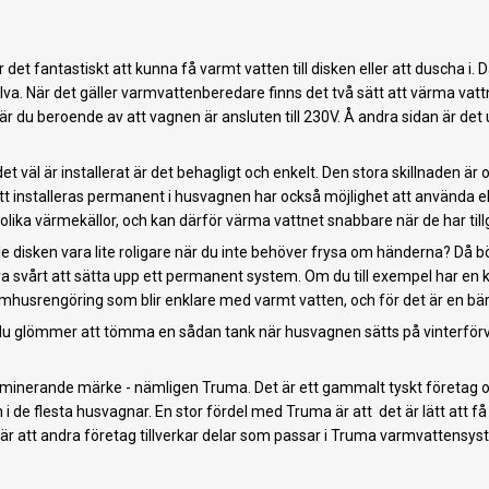
r det fantastiskt att kunna få varmt vatten till disken eller att duscha 
va. När det gäller varmvattenberedare finns det två sätt att värma vat
är du beroende av att vagnen är ansluten till 230V. Å andra sidan är de
 är installerat är det behagligt och enkelt. Den stora skillnaden är om
installeras permanent i husvagnen har också möjlighet att använda el. K
ka värmekällor, och kan därför värma vattnet snabbare när de har tillgå
e disken vara lite roligare när du inte behöver frysa om händerna? Då bö
a svårt att sätta upp ett permanent system. Om du till exempel har en ko
tomhusrengöring som blir enklare med varmt vatten, och för det är en bä
lömmer att tömma en sådan tank när husvagnen sätts på vinterförvarin
minerande märke - nämligen Truma. Det är ett gammalt tyskt företag och
 i de flesta husvagnar. En stor fördel med Truma är att det är lätt att f
r att andra företag tillverkar delar som passar i Truma varmvattensyst