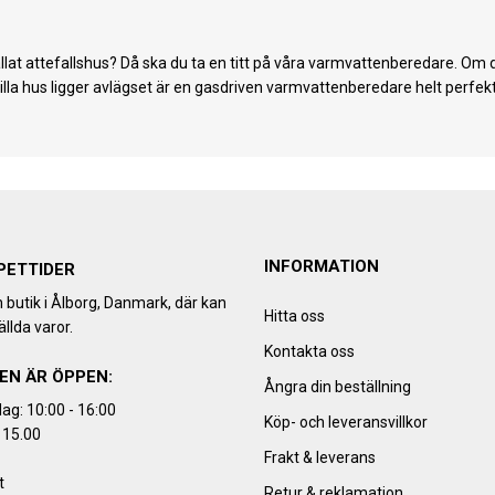
allat attefallshus? Då ska du ta en titt på våra varmvattenberedare. Om ditt
lla hus ligger avlägset är en gasdriven varmvattenberedare helt perfekt
INFORMATION
PETTIDER
h butik i Ålborg, Danmark, där kan
Hitta oss
llda varor.
Kontakta oss
EN ÄR ÖPPEN:
Ångra din beställning
ag: 10:00 - 16:00
Köp- och leveransvillkor
 15.00
Frakt & leverans
t
Retur & reklamation