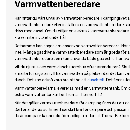
Varmvattenberedare
Här hittar du vårt urval av varmvattenberedare. I campinglivet ä
varmvattenberedare eller installera en varmvattenberedare själ
drivs med gasol. Om du väljer en elektrisk varmvattenberedare 
kräver inte mycket underhåll.
Detsamma kan sägas om gasdrivna varmvattenberedare. När det väl
inte. Många gasdrivna varmvattenberedare som är gjorda för att 
varmvattenberedare som kan använda både gas och el har två oli
Vill du njuta av en varm dusch utomhus efter strandturen? Skull
smarta för dig som vill ha varmvatten på platser där det kan var
dusch. Det kan också vara bra att ha ett
duschtält
. Det finns u
Varmvattenberedarna levereras med en varmvattentank. Om du g
extra varmvattentankar för Truma Therme TT2.
När det gäller varmvattenberedare för camping finns det ett do
Därför är deras sortiment särskilt bra för campare och passar in
du är campare känner du förmodligen redan till Truma. Faktum ä