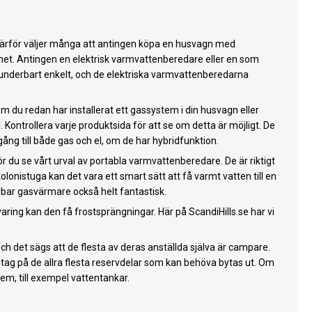
i. Därför väljer många att antingen köpa en husvagn med
tnet. Antingen en elektrisk varmvattenberedare eller en som
t underbart enkelt, och de elektriska varmvattenberedarna
 du redan har installerat ett gassystem i din husvagn eller
ontrollera varje produktsida för att se om detta är möjligt. De
ng till både gas och el, om de har hybridfunktion.
r du se vårt urval av portabla varmvattenberedare. De är riktigt
lonistuga kan det vara ett smart sätt att få varmt vatten till en
rbar gasvärmare också helt fantastisk.
g kan den få frostsprängningar. Här på ScandiHills.se har vi
 det sägs att de flesta av deras anställda själva är campare.
å tag på de allra flesta reservdelar som kan behöva bytas ut. Om
em, till exempel vattentankar.