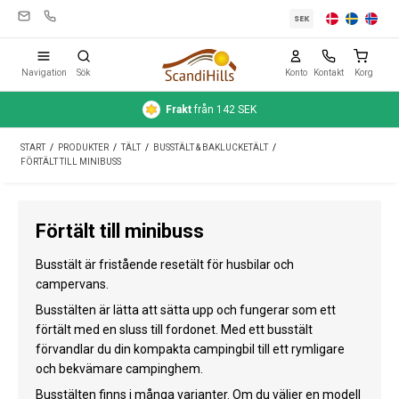
SEK
Navigation
Sök
Konto
Kontakt
Korg
Frakt
från 142 SEK
Campingutrustning
START
/
PRODUKTER
/
TÄLT
/
BUSSTÄLT & BAKLUCKETÄLT
/
Tält
FÖRTÄLT TILL MINIBUSS
Friluftsliv
Förtält till minibuss
Rengöring & skötsel
Busstält är fristående resetält för husbilar och
Reseutrustning
campervans.
Bil & släp
Busstälten är lätta att sätta upp och fungerar som ett
förtält med en sluss till fordonet. Med ett busstält
Gas
förvandlar du din kompakta campingbil till ett rymligare
och bekvämare campinghem.
Vatten
Busstälten finns i många varianter. Om du väljer en modell