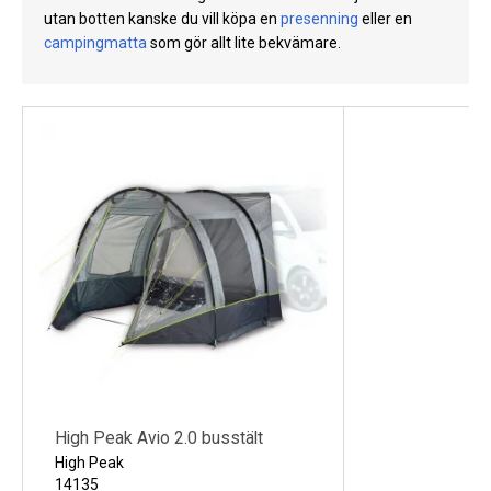
utan botten kanske du vill köpa en
presenning
eller en
Kyl
campingmatta
som gör allt lite bekvämare.
Elartiklar
Väderstationer
Reservdelar
Erbjudanden
Restförsäljning
High Peak Avio 2.0 busstält
High Peak
14135