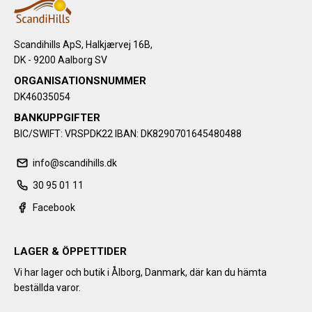
Scandihills ApS, Halkjærvej 16B,
DK - 9200 Aalborg SV
ORGANISATIONSNUMMER
DK46035054
BANKUPPGIFTER
BIC/SWIFT: VRSPDK22 IBAN: DK8290701645480488
info@scandihills.dk
30 95 01 11
Facebook
LAGER & ÖPPETTIDER
Vi har lager och butik i Ålborg, Danmark, där kan du hämta
beställda varor.