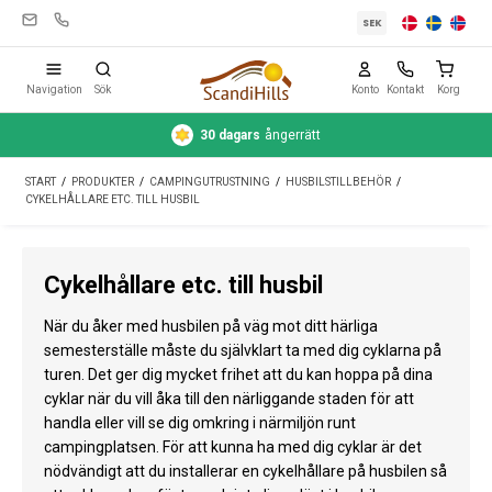
SEK
Navigation
Sök
Konto
Kontakt
Korg
30 dagars
ångerrätt
Campingutrustning
START
/
PRODUKTER
/
CAMPINGUTRUSTNING
/
HUSBILSTILLBEHÖR
/
Tält
CYKELHÅLLARE ETC. TILL HUSBIL
Friluftsliv
Cykelhållare etc. till husbil
Rengöring & skötsel
När du åker med husbilen på väg mot ditt härliga
Reseutrustning
semesterställe måste du självklart ta med dig cyklarna på
turen. Det ger dig mycket frihet att du kan hoppa på dina
Bil & släp
cyklar när du vill åka till den närliggande staden för att
Gas
handla eller vill se dig omkring i närmiljön runt
campingplatsen. För att kunna ha med dig cyklar är det
Vatten
nödvändigt att du installerar en cykelhållare på husbilen så