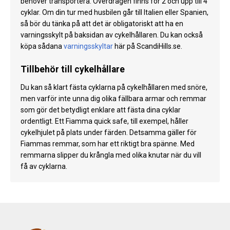
behöver transportera. Överdragen finns för 2 och upp till 4
cyklar. Om din tur med husbilen går till Italien eller Spanien,
så bör du tänka på att det är obligatoriskt att ha en
varningsskylt på baksidan av cykelhållaren. Du kan också
köpa sådana
varningsskyltar
här på ScandiHills.se.
Tillbehör till cykelhållare
Du kan så klart fästa cyklarna på cykelhållaren med snöre,
men varför inte unna dig olika fällbara armar och remmar
som gör det betydligt enklare att fästa dina cyklar
ordentligt. Ett Fiamma quick safe, till exempel, håller
cykelhjulet på plats under färden. Detsamma gäller för
Fiammas remmar, som har ett riktigt bra spänne. Med
remmarna slipper du krångla med olika knutar när du vill
få av cyklarna.