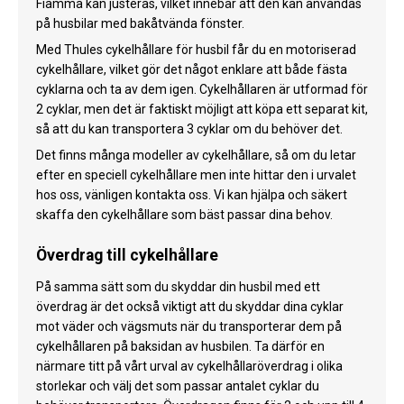
Fiamma kan justeras, vilket innebär att den kan användas
på husbilar med bakåtvända fönster.
Med Thules cykelhållare för husbil får du en motoriserad
cykelhållare, vilket gör det något enklare att både fästa
cyklarna och ta av dem igen. Cykelhållaren är utformad för
2 cyklar, men det är faktiskt möjligt att köpa ett separat kit,
så att du kan transportera 3 cyklar om du behöver det.
Det finns många modeller av cykelhållare, så om du letar
efter en speciell cykelhållare men inte hittar den i urvalet
hos oss, vänligen kontakta oss. Vi kan hjälpa och säkert
skaffa den cykelhållare som bäst passar dina behov.
Överdrag till cykelhållare
På samma sätt som du skyddar din husbil med ett
överdrag är det också viktigt att du skyddar dina cyklar
mot väder och vägsmuts när du transporterar dem på
cykelhållaren på baksidan av husbilen. Ta därför en
närmare titt på vårt urval av cykelhållaröverdrag i olika
storlekar och välj det som passar antalet cyklar du