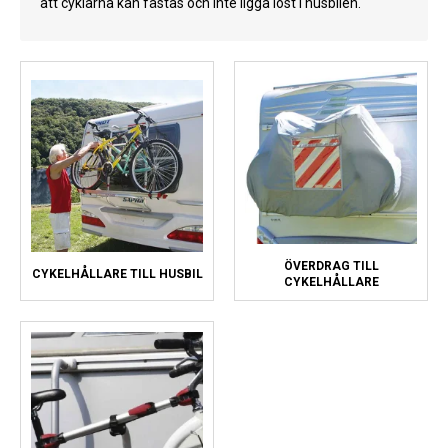
att cyklarna kan fästas och inte ligga löst i husbilen.
Kyl
Elartiklar
Väderstationer
Reservdelar
Erbjudanden
Restförsäljning
ÖVERDRAG TILL
CYKELHÅLLARE TILL HUSBIL
CYKELHÅLLARE