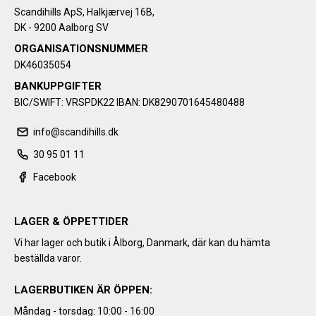
Scandihills ApS, Halkjærvej 16B,
DK - 9200 Aalborg SV
ORGANISATIONSNUMMER
DK46035054
BANKUPPGIFTER
BIC/SWIFT: VRSPDK22 IBAN: DK8290701645480488
info@scandihills.dk
30 95 01 11
Facebook
LAGER & ÖPPETTIDER
Vi har lager och butik i Ålborg, Danmark, där kan du hämta
beställda varor.
LAGERBUTIKEN ÄR ÖPPEN:
Måndag - torsdag: 10:00 - 16:00