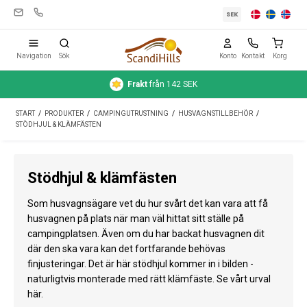
SEK
Navigation
Sök
Konto
Kontakt
Korg
Frakt
från 142 SEK
Campingutrustning
START
/
PRODUKTER
/
CAMPINGUTRUSTNING
/
HUSVAGNSTILLBEHÖR
/
Tält
STÖDHJUL & KLÄMFÄSTEN
Friluftsliv
Stödhjul & klämfästen
Rengöring & skötsel
Som husvagnsägare vet du hur svårt det kan vara att få
Reseutrustning
husvagnen på plats när man väl hittat sitt ställe på
campingplatsen. Även om du har backat husvagnen dit
Bil & släp
där den ska vara kan det fortfarande behövas
Gas
finjusteringar. Det är här stödhjul kommer in i bilden -
naturligtvis monterade med rätt klämfäste. Se vårt urval
Vatten
här.