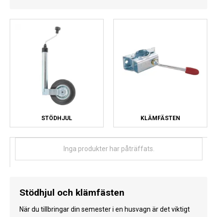
Kyl
Elartiklar
Väderstationer
Reservdelar
Erbjudanden
Restförsäljning
STÖDHJUL
KLÄMFÄSTEN
Inga produkter har påträffats.
Stödhjul och klämfästen
När du tillbringar din semester i en husvagn är det viktigt