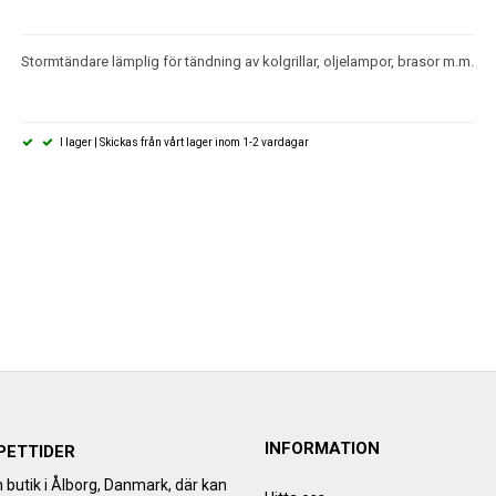
Stormtändare lämplig för tändning av kolgrillar, oljelampor, brasor m.m.
I lager | Skickas från vårt lager inom 1-2 vardagar
INFORMATION
PETTIDER
h butik i Ålborg, Danmark, där kan