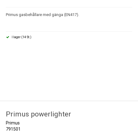
Primus gasbehållare med gänga (EN417).
I lager (14 St.)
Primus powerlighter
Primus
791501