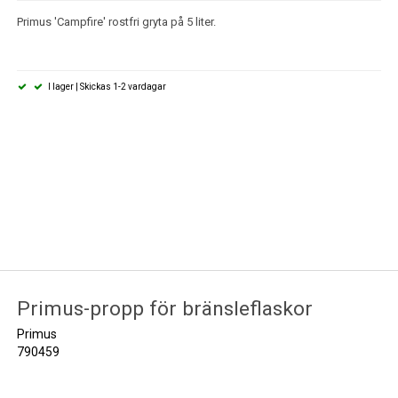
Primus 'Campfire' rostfri gryta på 5 liter.
I lager | Skickas 1-2 vardagar
Primus-propp för bränsleflaskor
Primus
790459