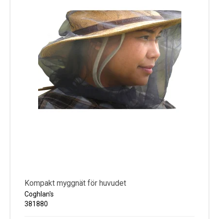
Kompakt myggnät för huvudet
Coghlan's
381880