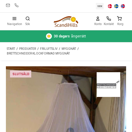
SEK
Navigation
Sök
Konto
Kontakt
Korg
30 dagars
ångerrätt
Campingutrustning
START
/
PRODUKTER
/
FRILUFTSLIV
/
MYGGNÄT
/
Tält
BRETTSCHNEIDER KLOCKFORMAD MYGGNÄT
Friluftsliv
SLUTSÅLD
Rengöring & skötsel
Reseutrustning
Bil & släp
Gas
Vatten