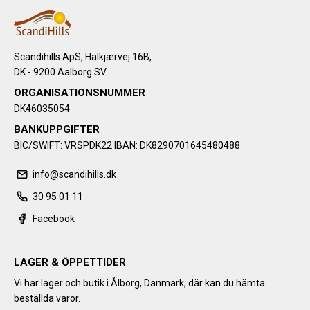
Scandihills ApS, Halkjærvej 16B,
DK - 9200 Aalborg SV
ORGANISATIONSNUMMER
DK46035054
BANKUPPGIFTER
BIC/SWIFT: VRSPDK22 IBAN: DK8290701645480488
info@scandihills.dk
30 95 01 11
Facebook
LAGER & ÖPPETTIDER
Vi har lager och butik i Ålborg, Danmark, där kan du hämta
beställda varor.