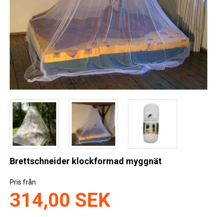
Kyl
Elartiklar
Väderstationer
Reservdelar
Erbjudanden
Restförsäljning
Brettschneider klockformad myggnät
Pris från
314,00 SEK