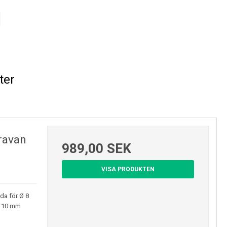
 400 ml
ngstemperatur: 0-50°C
ter
ata:
ravan
989,00 SEK
VISA PRODUKTEN
gas under tryck. Kan explodera vid uppvärmning.
a för Ø 8
r 10 mm