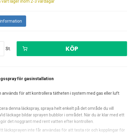
gssats
ventiler
entiler etc
Kopplingslås
Gasregulator till EU-land
Tratt/vattenkanna
n vårt lager inom 2-3 vardagar
Tältstänger & tillbehör
ter/tarp
h uttag
Säkerhet & viktkontroll
Myggnät
Lamphållare & ledningar
kor & kläder
Sprayflaskor, trycksprutor etc.
Belysning till tältet
E-Trailer säkerhets- &
Pump till lufttält
 information
Läckagetest
ör
komfortsystem
Se alla kategorier
ed sugpropp
GPS tracker
aljer
Säkerhetsbox
l gasolbox
Gasutrustning andra
 av vatten
Lock till vattenbehållare och
Varningsskylt röd/vit
och gåstavar
Kikare
KÖP
vattentankar
St.
Husvagns- & kultrycksvåg
gorier
 solskydd
Parasoll m.m.
Jordankare / parasollhållare
gsspray för gasinstallation
Parasoll
lbehör
används för att kontrollera tätheten i system med gas eller luft
icera denna läckspray, spraya helt enkelt på det område du vill
ng
Torkställ, tvättmaskin etc.
 Vid läckage bildar sprayen bubblor i området. När du är klar med ett
gör det noggrant med rent vatten efter kontrollen.
t läcksprayen inte får användas för att testa rör och kopplingar för