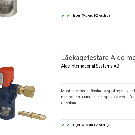
I lager | Skickas 1-2 vardagar
Läckagetestare Alde ma
Alde International Systems AB
Monteras med mässingskopplingar avsedd
mm röranslutning eller nipplar avsedda fö
gasslang.
I lager | Skickas 1-2 vardagar