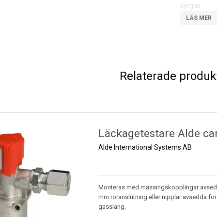
syrgas.
Detaljer:
Innehåll:
Användni
Relaterade produk
Säkerhetsd
Läckagetestare Alde ca
Alde International Systems AB
Varning
Innehåller 
Monteras med mässingskopplingar avsedd
mm röranslutning eller nipplar avsedda fö
gasslang.