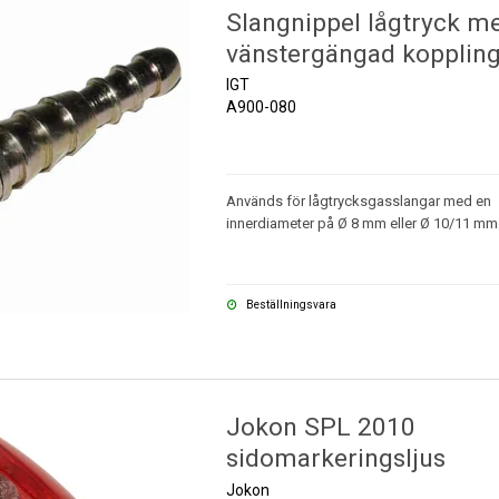
Slangnippel lågtryck m
vänstergängad kopplin
IGT
A900-080
Används för lågtrycksgasslangar med en
innerdiameter på Ø 8 mm eller Ø 10/11 m
Beställningsvara
Jokon SPL 2010
sidomarkeringsljus
Jokon