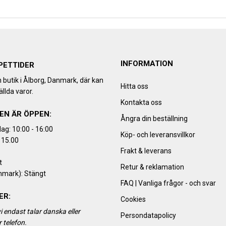
INFORMATION
PETTIDER
h butik i Ålborg, Danmark, där kan
Hitta oss
llda varor.
Kontakta oss
EN ÄR ÖPPEN:
Ångra din beställning
ag: 10:00 - 16:00
Köp- och leveransvillkor
 15.00
Frakt & leverans
t
Retur & reklamation
nmark): Stängt
FAQ | Vanliga frågor - och svar
ER:
Cookies
i endast talar danska eller
Persondatapolicy
 telefon.