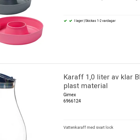
I lager | Skickas 1-2 vardagar
Karaff 1,0 liter av klar B
plast material
Gimex
6966124
Vattenkaraff med svart lock