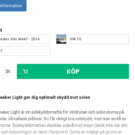
gssats
ventiler
entiler etc
Kopplingslås
Gasregulator till EU-land
Tratt/vattenkanna
Tältstänger & tillbehör
 information
ter/tarp
h uttag
Säkerhet & viktkontroll
Myggnät
Lamphållare & ledningar
kor & kläder
Sprayflaskor, trycksprutor etc.
Belysning till tältet
E-Trailer säkerhets- &
Pump till lufttält
Läckagetest
ör
komfortsystem
Se alla kategorier
ed sugpropp
GPS tracker
t
aljer
Säkerhetsbox
l gasolbox
Gasutrustning andra
edes Vito W447 - 2014
VW T6
 av vatten
Lock till vattenbehållare och
Varningsskylt röd/vit
och gåstavar
Kikare
vattentankar
Husvagns- & kultrycksvåg
gorier
7
 solskydd
Parasoll m.m.
KÖP
St.
Jordankare / parasollhållare
Parasoll
lbehör
eaker Light ger dig optimalt skydd mot solen
aker Light är en solskyddsmatta för vindrutan och sidorutorna på
ng
Torkställ, tvättmaskin etc.
lar, så kallade plåtisar. Du får riktigt bra solskydd, men kan ändå se
torna. Solskyddsmattan skyddar också mot insyn (dock inte när det
 och belysningen är tänd i fordonet). Detta är möjligt på grund av