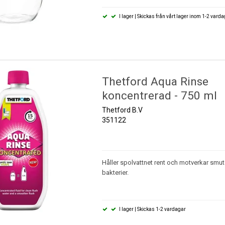
I lager | Skickas från vårt lager inom 1-2 vard
Thetford Aqua Rinse
koncentrerad - 750 ml
Thetford B.V
351122
Håller spolvattnet rent och motverkar smu
bakterier.
I lager | Skickas 1-2 vardagar