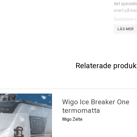
det speciell
svart på ins
Dessutom vä
förvaringspå
Unika förde
Mycket e
Tar inte
Relaterade produk
Snabb mo
Mycket fl
Detaljer:
Utsida: 
Wigo Ice Breaker One
Insida: K
termomatta
Vikt: 320
Wigo Zelte
OBS! Bruksa