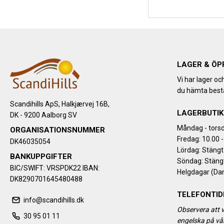
LAGER & ÖP
Vi har lager oc
du hämta bestä
Scandihills ApS, Halkjærvej 16B,
LAGERBUTIK
DK - 9200 Aalborg SV
Måndag - torsd
ORGANISATIONSNUMMER
Fredag: 10.00 -
DK46035054
Lördag: Stängt
BANKUPPGIFTER
Söndag: Stäng
BIC/SWIFT: VRSPDK22 IBAN:
Helgdagar (Da
DK8290701645480488
TELEFONTID
info@scandihills.dk
Observera att v
30 95 01 11
engelska på vår