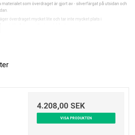
a materialet som överdraget är gjort av - silverfärgat på utsidan och
idan.
ger överdraget mycket lite och tar inte mycket plats i
sen i dörrfickorna eller handskfacket.
lar:
ffektivt solskydd men ändå obegränsad sikt
 mycket plats hoppackad
ter
ntering och demontering
exibel
PVC
4.208,00 SEK
öldisolering ned till minus 40°C
 g
VISA PRODUKTEN
nvisningen är på tyska.