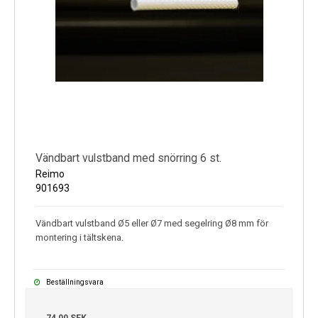
Vändbart vulstband med snörring 6 st.
Reimo
901693
Vändbart vulstband Ø5 eller Ø7 med segelring Ø8 mm för
montering i tältskena.
Beställningsvara
74,00 SEK