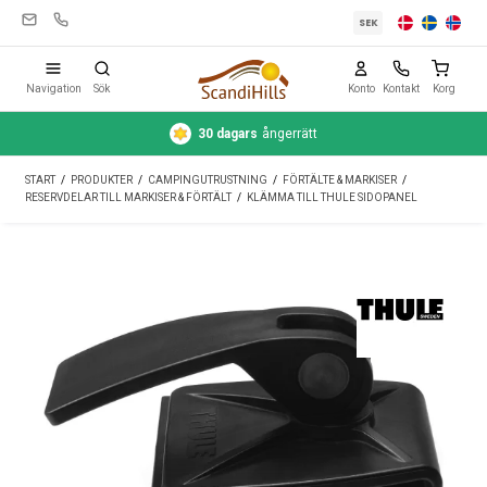
SEK
Navigation
Sök
Konto
Kontakt
Korg
30 dagars
ångerrätt
Campingutrustning
START
/
PRODUKTER
/
CAMPINGUTRUSTNING
/
FÖRTÄLTE & MARKISER
/
Tält
RESERVDELAR TILL MARKISER & FÖRTÄLT
/
KLÄMMA TILL THULE SIDOPANEL
Friluftsliv
Rengöring & skötsel
Reseutrustning
Bil & släp
Gas
Vatten