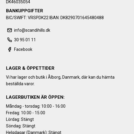
DK46035054
BANKUPPGIFTER
BIC/SWIFT: VRSPDK22 IBAN: DK8290701645480488
info@scandihills.dk
30 95 01 11
Facebook
LAGER & ÖPPETTIDER
Vi har lager och butik i Ålborg, Danmark, där kan du hämta
beställda varor.
LAGERBUTIKEN ÄR ÖPPEN:
Måndag - torsdag: 10:00 - 16:00
Fredag: 10.00 - 15.00
Lördag: Stängt
Söndag: Stängt
Helgdagar (Danmark): Stängt