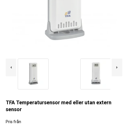
Kyl
Elartiklar
Väderstationer
Reservdelar
Erbjudanden
Restförsäljning
TFA Temperatursensor med eller utan extern
sensor
Pris från