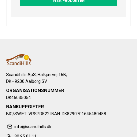
VISA PRODUKTEN
Scandihills ApS, Halkjærvej 16B,
DK - 9200 Aalborg SV
ORGANISATIONSNUMMER
DK46035054
BANKUPPGIFTER
BIC/SWIFT: VRSPDK22 IBAN: DK8290701645480488
info@scandihills.dk
30 95 01 11