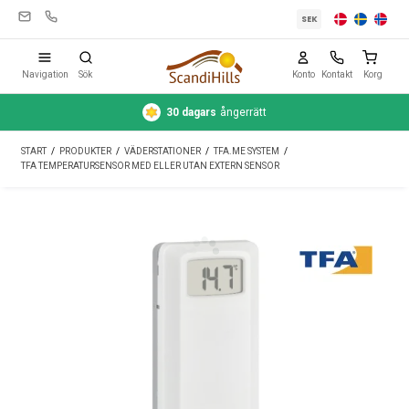
SEK
Navigation
Sök
Konto
Kontakt
Korg
30 dagars
ångerrätt
Campingutrustning
START
/
PRODUKTER
/
VÄDERSTATIONER
/
TFA.ME SYSTEM
/
Tält
TFA TEMPERATURSENSOR MED ELLER UTAN EXTERN SENSOR
Friluftsliv
Rengöring & skötsel
Reseutrustning
Bil & släp
Gas
Vatten