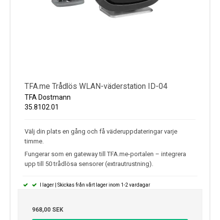
Tekniska detaljer:
Mätområde: temperatur -40... +60 °C
Display: Visar aktuell temperatur
Överföring: 868 MHz ID-teknik
Räckvidd: Upp till 100 m
Kompatibilitet: TFA.me och ID-kompatibla stationer
TFA.me Trådlös WLAN-väderstation ID-04
Strömförsörjning: 2 x 1,5 V AA-batterier (ingår ej)
TFA Dostmann
Material: Plast
35.8102.01
Montering: För upphängning eller stående
Mått (L x B x H): 46 x 23 x 117 mm (utan utskjutande delar)
Välj din plats en gång och få väderuppdateringar varje
Vikt: 57 g
timme.
Fungerar som en gateway till TFA.me-portalen – integrera
upp till 50 trådlösa sensorer (extrautrustning).
I lager | Skickas från vårt lager inom 1-2 vardagar
968,00 SEK