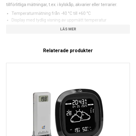
tillförlitliga mätningar, t.ex. i kylskåp, akvarier eller terrarier.
Temperaturmätning från -40 °C till +60 °C
Display med tydlig visning av uppmätt temperatur
Anslutning av vattentät kabelsensor möjlig (sensor säljs
separat)
Lämplig för övervakning i t.ex. frysar, växthus, källare eller
akvarier
Relaterade produkter
Obs: Ingen samtidig mätning av intern och extern temperatur
Kompatibel med TFA.me och ID-radiostationer
Sändaren använder 868 MHz ID-radioteknik och är fullt
kompatibel med följande TFA-väderstationer: 35.1132.01,
30.3075.01, 35.8100.54, 35.8101.54, 35.8102.01, 35.8103.02
Via TFA.me-portalen kan du enkelt läsa av och övervaka
mätvärden online – direkt via din smartphone, surfplatta eller
dator.
Den kompakta sändaren kan hängas upp eller placeras fritt och
drivs av 2 x AA-batterier (ingår ej), vilket gör den idealisk för
flexibel placering i hemmet, utomhus eller i tekniska
installationer.