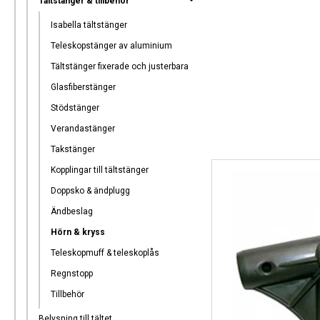
Tältstänger & tillbehör
Isabella tältstänger
Teleskopstänger av aluminium
Tältstänger fixerade och justerbara
Glasfiberstänger
Stödstänger
Verandastänger
Takstänger
Kopplingar till tältstänger
Doppsko & ändplugg
Ändbeslag
Hörn & kryss
Teleskopmuff & teleskoplås
Regnstopp
Tillbehör
Belysning till tältet