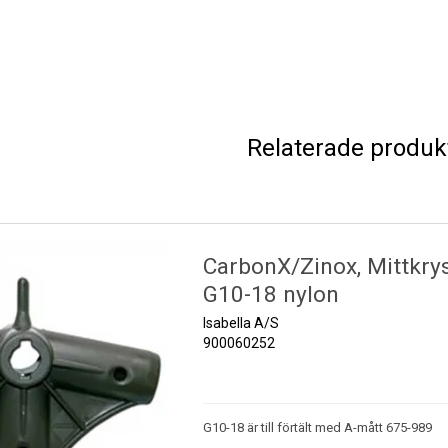
Relaterade produk
CarbonX/Zinox, Mittkrys
G10-18 nylon
Isabella A/S
900060252
G10-18 är till förtält med A-mått 675-989