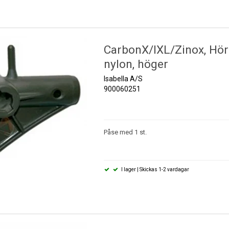
CarbonX/IXL/Zinox, Hö
nylon, höger
Isabella A/S
900060251
Påse med 1 st.
I lager | Skickas 1-2 vardagar