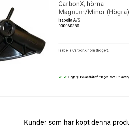
CarbonX, hörna
Magnum/Minor (Högra
Isabella A/S
900060380
Isabella CarbonX hörn (höger).
I lager | Skickas från vårt lager inom 1-2 vard
Kunder som har köpt denna produ