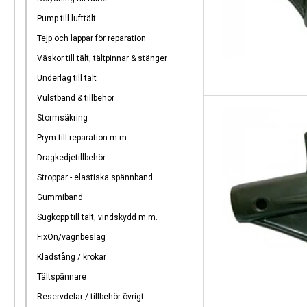
Pump till lufttält
Tejp och lappar för reparation
Väskor till tält, tältpinnar & stänger
Underlag till tält
Vulstband & tillbehör
Stormsäkring
Prym till reparation m.m.
Dragkedjetillbehör
Stroppar - elastiska spännband
Gummiband
Sugkopp till tält, vindskydd m.m.
FixOn/vagnbeslag
Klädstång / krokar
Tältspännare
Reservdelar / tillbehör övrigt