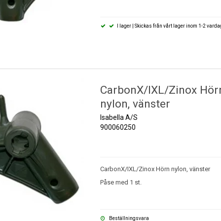
I lager | Skickas från vårt lager inom 1-2 vard
CarbonX/IXL/Zinox Hör
nylon, vänster
Isabella A/S
900060250
CarbonX/IXL/Zinox Hörn nylon, vänster
Påse med 1 st.
Beställningsvara