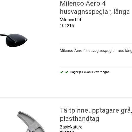
Milenco Aero 4
husvagnsspeglar, långa
Milenco Ltd
101215
Milenco Aero 4 husvagnsspeglar med lång
I lager | Skickas 1-2 vardagar
Tältpinneupptagare grå,
plasthandtag
BasicNature