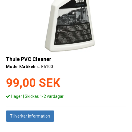
Kyl
Elartiklar
Väderstationer
Reservdelar
Erbjudanden
Thule PVC Cleaner
Modell/Artikelnr.:
E6100
Restförsäljning
99,00 SEK
I lager | Skickas 1-2 vardagar
Tillverkar information