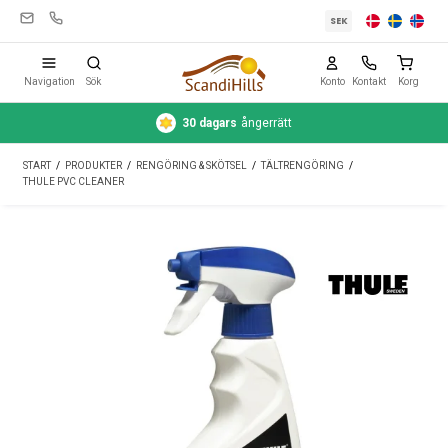
SEK
Navigation
Sök
Konto
Kontakt
Korg
30 dagars
ångerrätt
Campingutrustning
START
/
PRODUKTER
/
RENGÖRING & SKÖTSEL
/
TÄLTRENGÖRING
/
Tält
THULE PVC CLEANER
Friluftsliv
Rengöring & skötsel
Reseutrustning
Bil & släp
Gas
Vatten