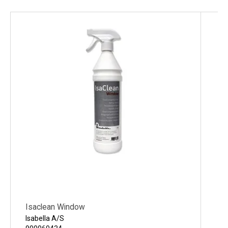
Fara
Brandfarlig vätska och ånga
Skadligt vid förtäring
Orsakar allvarlig ögonirritation.
Isaclean Window
Isabella A/S