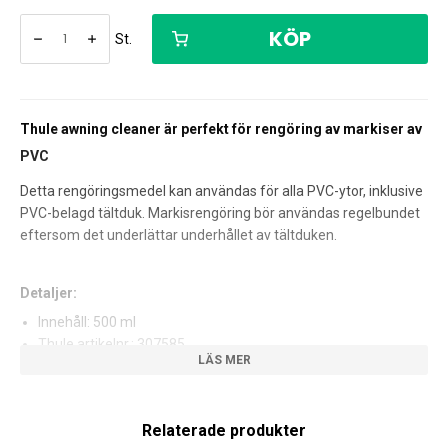
KÖP
St.
Thule awning cleaner är perfekt för rengöring av markiser av
PVC
Detta rengöringsmedel kan användas för alla PVC-ytor, inklusive
PVC-belagd tältduk. Markisrengöring bör användas regelbundet
eftersom det underlättar underhållet av tältduken.
Detaljer:
Innehåll: 500 ml
Thule artikelnr.: 307585
Säkerhetsdata:
Relaterade produkter