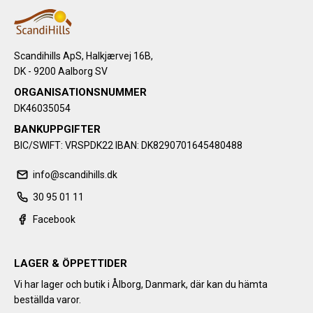
Scandihills ApS, Halkjærvej 16B,
DK - 9200 Aalborg SV
ORGANISATIONSNUMMER
DK46035054
BANKUPPGIFTER
BIC/SWIFT: VRSPDK22 IBAN: DK8290701645480488
info@scandihills.dk
30 95 01 11
Facebook
LAGER & ÖPPETTIDER
Vi har lager och butik i Ålborg, Danmark, där kan du hämta
beställda varor.