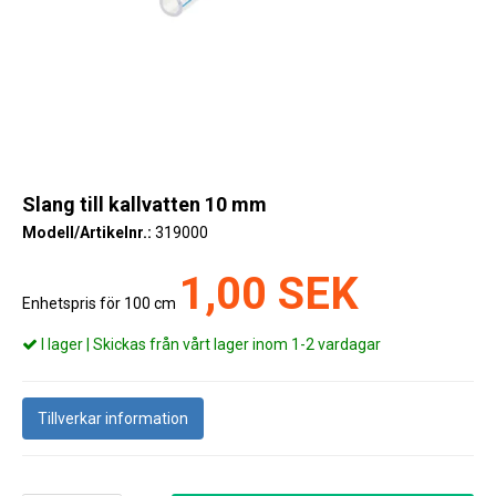
Kyl
Elartiklar
Väderstationer
Reservdelar
Slang till kallvatten 10 mm
Erbjudanden
Modell/Artikelnr.:
319000
Restförsäljning
1,00 SEK
Enhetspris för 100 cm
I lager | Skickas från vårt lager inom 1-2 vardagar
Tillverkar information