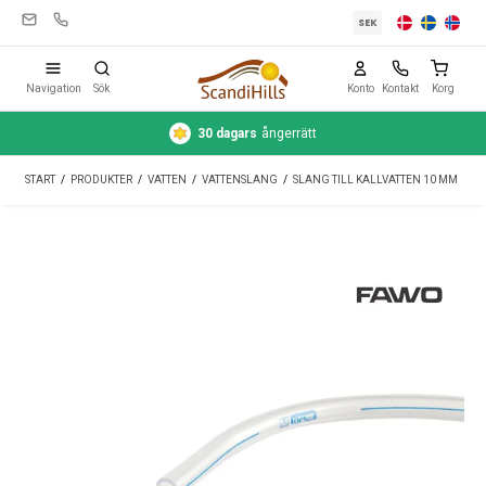
SEK
Navigation
Sök
Konto
Kontakt
Korg
30 dagars
ångerrätt
Campingutrustning
START
/
PRODUKTER
/
VATTEN
/
VATTENSLANG
/
SLANG TILL KALLVATTEN 10 MM
Tält
Friluftsliv
Rengöring & skötsel
Reseutrustning
Bil & släp
Gas
Vatten