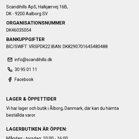
Scandihills ApS, Halkjærvej 16B,
DK - 9200 Aalborg SV
ORGANISATIONSNUMMER
DK46035054
BANKUPPGIFTER
BIC/SWIFT: VRSPDK22 IBAN: DK8290701645480488
info@scandihills.dk
30 95 01 11
Facebook
LAGER & ÖPPETTIDER
Vi har lager och butik i Ålborg, Danmark, där kan du hämta
beställda varor.
LAGERBUTIKEN ÄR ÖPPEN:
Måndag - torsdag: 10:00 - 16:00