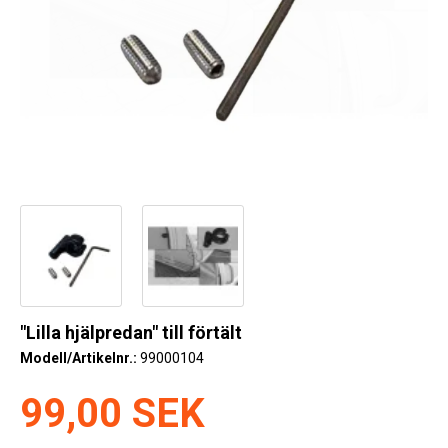
Kyl
Elartiklar
Väderstationer
Reservdelar
Erbjudanden
Restförsäljning
"Lilla hjälpredan" till förtält
Modell/Artikelnr.:
99000104
99,00 SEK