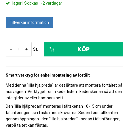
I lager | Skickas 1-2 vardagar
Tillverkar information
KÖP
St.
Smart verktyg för enkel montering av förtält
Med denna "lilla hjälpreda" är det lättare att montera förtältet på
husvagnen. Verktyget för in kederlisten i kederskenan så att den
inte glider av eller hamnar snett.
Den "lilla hjälpredan” monteras i tältskenan 10-15 cm under
tältinföringen och fästs med skruvarna. Seden förs tältkanten
genom öppningen i den "lilla hjälpredan" - sedan i tältinföringen,
varpå tältet kan fästas.