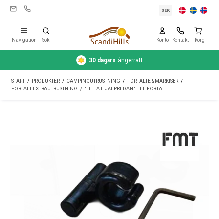
SEK
Navigation
Sök
Konto
Kontakt
Korg
30 dagars
ångerrätt
Campingutrustning
START
/
PRODUKTER
/
CAMPINGUTRUSTNING
/
FÖRTÄLTE & MARKISER
/
Tält
FÖRTÄLT EXTRAUTRUSTNING
/
"LILLA HJÄLPREDAN" TILL FÖRTÄLT
Friluftsliv
Rengöring & skötsel
Reseutrustning
Bil & släp
Gas
Vatten