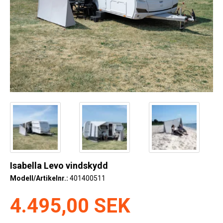
Kyl
Elartiklar
Väderstationer
Reservdelar
Erbjudanden
Restförsäljning
Isabella Levo vindskydd
Modell/Artikelnr.:
401400511
4.495,00 SEK