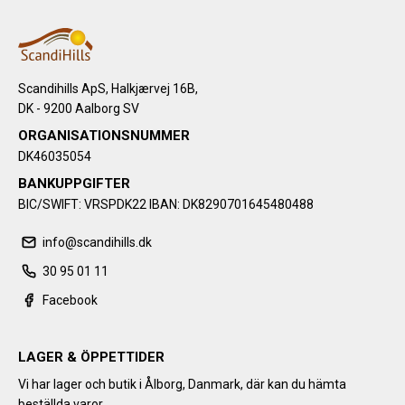
Scandihills ApS, Halkjærvej 16B,
DK - 9200 Aalborg SV
ORGANISATIONSNUMMER
DK46035054
BANKUPPGIFTER
BIC/SWIFT: VRSPDK22 IBAN: DK8290701645480488
info@scandihills.dk
30 95 01 11
Facebook
LAGER & ÖPPETTIDER
Vi har lager och butik i Ålborg, Danmark, där kan du hämta
beställda varor.