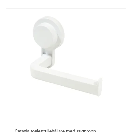
Catania toalettrullehållare med sugpropp