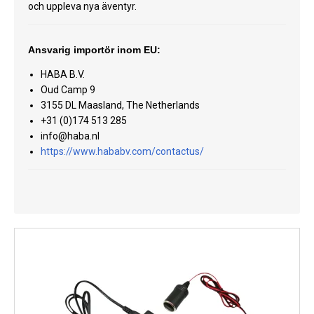
och uppleva nya äventyr.
Kyl
Elartiklar
Ansvarig importör inom EU:
Väderstationer
HABA B.V.
Oud Camp 9
Reservdelar
3155 DL Maasland, The Netherlands
+31 (0)174 513 285
Erbjudanden
info@haba.nl
https://www.hababv.com/contactus/
Restförsäljning