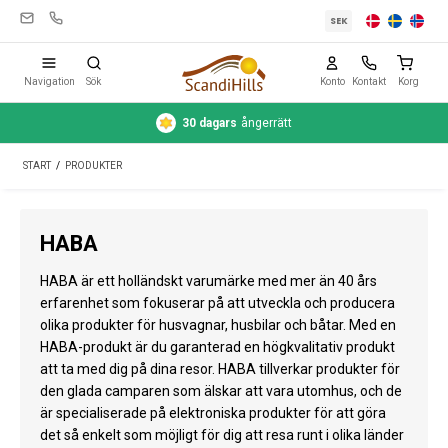
SEK
Navigation
Sök
Konto
Kontakt
Korg
Säker
betalning
med kort eller Swish
Campingutrustning
START
/
PRODUKTER
Tält
Friluftsliv
HABA
Rengöring & skötsel
HABA är ett holländskt varumärke med mer än 40 års
Reseutrustning
erfarenhet som fokuserar på att utveckla och producera
olika produkter för husvagnar, husbilar och båtar. Med en
Bil & släp
HABA-produkt är du garanterad en högkvalitativ produkt
att ta med dig på dina resor. HABA tillverkar produkter för
Gas
den glada camparen som älskar att vara utomhus, och de
är specialiserade på elektroniska produkter för att göra
Vatten
det så enkelt som möjligt för dig att resa runt i olika länder