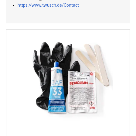
https://www.twusch.de/Contact
Kyl
Elartiklar
Väderstationer
Reservdelar
Erbjudanden
Restförsäljning