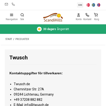
SEK
Navigation
Sök
Konto
Kontakt
Korg
30 dagars
ångerrätt
Campingutrustning
START
/
PRODUKTER
Tält
Friluftsliv
Twusch
Rengöring & skötsel
Reseutrustning
Kontaktuppgifter för tillverkaren:
Bil & släp
Twusch.de
Chemnitzer Str. 27A
Gas
09244 Lichtenau, Germany
+49 37208 882 882
Vatten
E-Mail: info@twusch.de