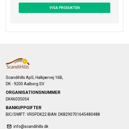
VISA PRODUKTEN
Scandihills ApS, Halkjærvej 16B,
DK - 9200 Aalborg SV
ORGANISATIONSNUMMER
DK46035054
BANKUPPGIFTER
BIC/SWIFT: VRSPDK22 IBAN: DK8290701645480488
info@scandihills.dk