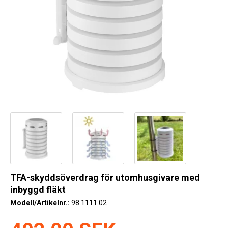
Kyl
Elartiklar
Väderstationer
Reservdelar
Erbjudanden
Restförsäljning
TFA-skyddsöverdrag för utomhusgivare med
inbyggd fläkt
Modell/Artikelnr.:
98.1111.02