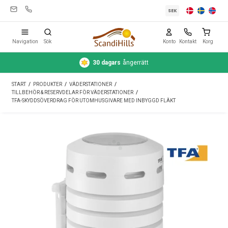
SEK
Navigation
Sök
Konto
Kontakt
Korg
30 dagars
ångerrätt
Campingutrustning
START
/
PRODUKTER
/
VÄDERSTATIONER
/
Tält
TILLBEHÖR & RESERVDELAR FÖR VÄDERSTATIONER
/
TFA-SKYDDSÖVERDRAG FÖR UTOMHUSGIVARE MED INBYGGD FLÄKT
Friluftsliv
Rengöring & skötsel
Reseutrustning
Bil & släp
Gas
Vatten