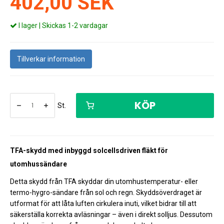
402,00 SEK
I lager | Skickas 1-2 vardagar
Tillverkar information
KÖP
St.
TFA-skydd med inbyggd solcellsdriven fläkt för
utomhussändare
Detta skydd från TFA skyddar din utomhustemperatur- eller
termo-hygro-sändare från sol och regn. Skyddsöverdraget är
utformat för att låta luften cirkulera inuti, vilket bidrar till att
säkerställa korrekta avläsningar – även i direkt solljus. Dessutom