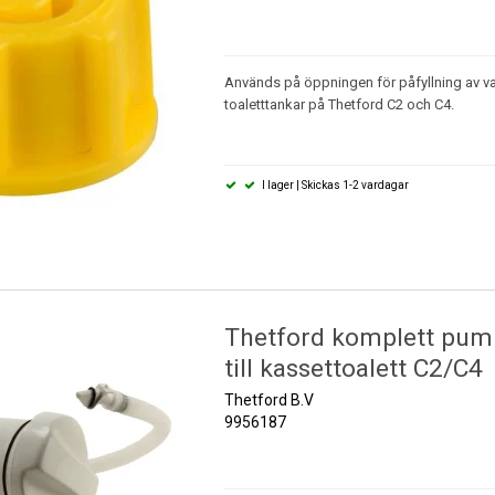
Används på öppningen för påfyllning av vatt
toaletttankar på Thetford C2 och C4.
I lager | Skickas 1-2 vardagar
Thetford komplett pu
till kassettoalett C2/C4
Thetford B.V
9956187