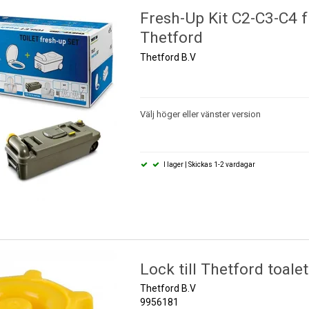
Fresh-Up Kit C2-C3-C4 f
Thetford
Thetford B.V
Välj höger eller vänster version
I lager | Skickas 1-2 vardagar
Lock till Thetford toalet
Thetford B.V
9956181