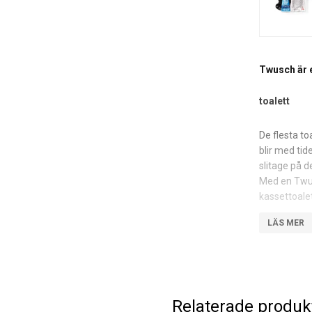
Twusch är e
toalett
De flesta to
blir med ti
slitage på 
Med en Twus
kassettoale
Nanotätninge
75% vatten. 
husvagn lite
Twusch toal
C220, C250,
Relaterade produk