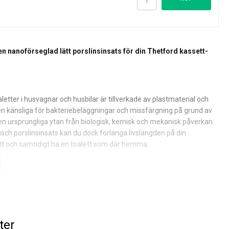
n nanoförseglad lätt porslinsinsats för din Thetford kassett-
aletter i husvagnar och husbilar är tillverkade av plastmaterial och
den känsliga för bakteriebeläggningar och missfärgning på grund av
den ursprungliga ytan från biologisk, kemisk och mekanisk påverkan.
ch porslinsinsats kan du dock förlänga livslängden på din
tt och samtidigt ha en toalett som där hemma.
n gör Twusch lättare att rengöra och hjälper till att spara upp till
Detta skyddar miljön och gör din fritid/semester i din husbil eller
 enklare.
ettinsats finns för Thetford kassett-toaletter C2/C3/C4, C200,
 C260, C400 eller C500.
ter