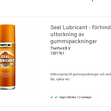
Detaljer:
Tillverka
Antibakte
Vikt: 800
Seal Lubricant - förhind
OBS!
Levere
uttorkning av
gummipackningar
Thetford B.V
1201761
Silikonspray till gummipackningar och and
lås, cyklar etc.
I lager | Skickas 1-2 vardagar