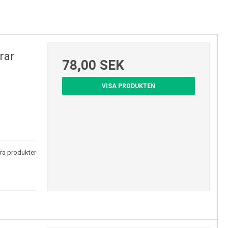
d i Tyskland
riell
 g
rar
ras utan monteringssats, som säljs separat.
78,00 SEK
VISA PRODUKTEN
ra produkter