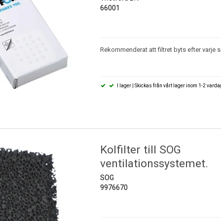
66001
Rekommenderat att filtret byts efter varje 
I lager | Skickas från vårt lager inom 1-2 vard
Kolfilter till SOG
ventilationssystemet.
SOG
9976670