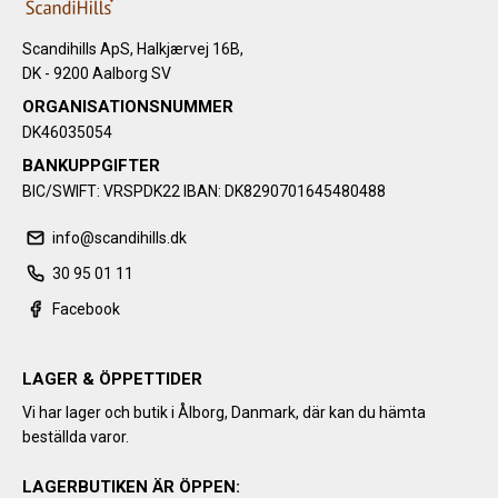
Scandihills ApS, Halkjærvej 16B,
DK - 9200 Aalborg SV
ORGANISATIONSNUMMER
DK46035054
BANKUPPGIFTER
BIC/SWIFT: VRSPDK22 IBAN: DK8290701645480488
info@scandihills.dk
30 95 01 11
Facebook
LAGER & ÖPPETTIDER
Vi har lager och butik i Ålborg, Danmark, där kan du hämta
beställda varor.
LAGERBUTIKEN ÄR ÖPPEN: