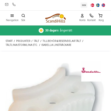
SEK
Navigation
Sök
Konto
Kontakt
Korg
30 dagars
ångerrätt
Campingutrustning
START
/
PRODUKTER
/
TÄLT
/
TILLBEHÖR & RESERVDELAR TÄLT
/
Tält
TÄLTLINA/STORMLINA ETC.
/
ISABELLA LINSTRÄCKARE
Friluftsliv
Rengöring & skötsel
Reseutrustning
Bil & släp
Gas
Vatten