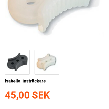
Kyl
Elartiklar
Väderstationer
Reservdelar
Erbjudanden
Restförsäljning
Isabella linsträckare
45,00 SEK