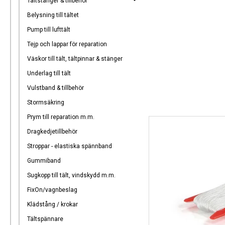
Tältstänger & tillbehör
Belysning till tältet
Pump till lufttält
Tejp och lappar för reparation
Väskor till tält, tältpinnar & stänger
Underlag till tält
Vulstband & tillbehör
Stormsäkring
Prym till reparation m.m.
Dragkedjetillbehör
Stroppar - elastiska spännband
Gummiband
Sugkopp till tält, vindskydd m.m.
FixOn/vagnbeslag
Klädstång / krokar
Tältspännare