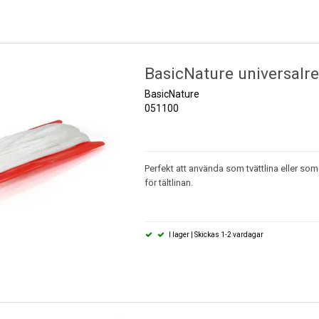
BasicNature universalre
BasicNature
051100
Perfekt att använda som tvättlina eller som
för tältlinan.
I lager | Skickas 1-2 vardagar