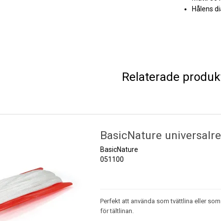
Hålens d
Relaterade produk
BasicNature universalre
BasicNature
051100
Perfekt att använda som tvättlina eller som
för tältlinan.