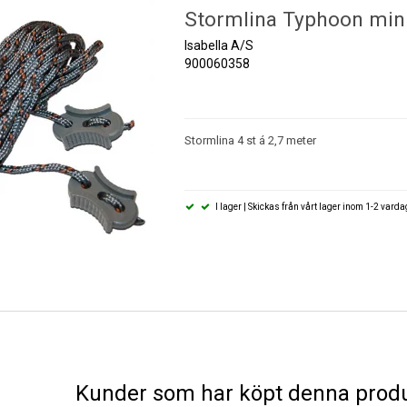
Stormlina Typhoon min
Isabella A/S
900060358
Stormlina 4 st á 2,7 meter
I lager | Skickas från vårt lager inom 1-2 vard
Kunder som har köpt denna produ