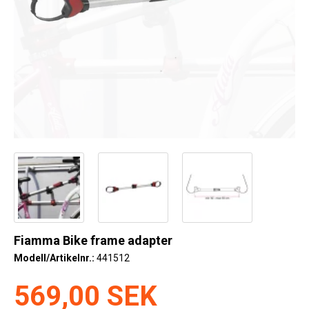
Kyl
Elartiklar
Väderstationer
Reservdelar
Erbjudanden
Restförsäljning
Fiamma Bike frame adapter
Modell/Artikelnr.:
441512
569,00 SEK