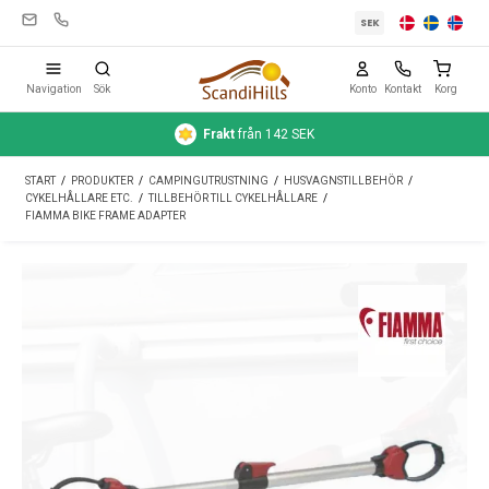
SEK
Navigation
Sök
Konto
Kontakt
Korg
Frakt
från 142 SEK
Campingutrustning
START
/
PRODUKTER
/
CAMPINGUTRUSTNING
/
HUSVAGNSTILLBEHÖR
/
Tält
CYKELHÅLLARE ETC.
/
TILLBEHÖR TILL CYKELHÅLLARE
/
FIAMMA BIKE FRAME ADAPTER
Friluftsliv
Rengöring & skötsel
Reseutrustning
Bil & släp
Gas
Vatten