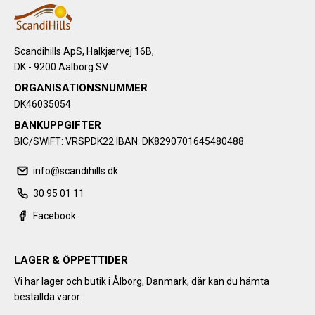
Scandihills ApS, Halkjærvej 16B,
DK - 9200 Aalborg SV
ORGANISATIONSNUMMER
DK46035054
BANKUPPGIFTER
BIC/SWIFT: VRSPDK22 IBAN: DK8290701645480488
info@scandihills.dk
30 95 01 11
Facebook
LAGER & ÖPPETTIDER
Vi har lager och butik i Ålborg, Danmark, där kan du hämta
beställda varor.