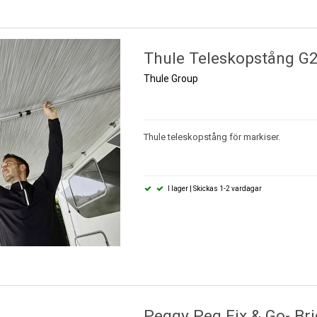
Thule Teleskopstång G
Thule Group
Thule teleskopstång för markiser.
I lager | Skickas 1-2 vardagar
Peggy Peg Fix & Go- Bri