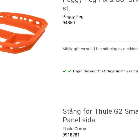
st.
Peggy Peg
94850
Möjliggör en solid fastsättning av markis
I lager | Skickas från vårt lager inom 1-2 vard
Stång för Thule G2 Sma
Panel sida
Thule Group
9918781