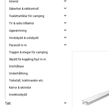
Interiör
Säkerhet & viktkontroll
Toalettartiklar för camping
TV & radio tillbehör
Uppvärmning
Vindskydd & solskydd
Parasoll m.m.
Trappor & stegar för camping
Skydd för koppling/hjul m.m.
Dörrhållare
Underhållning
Torkställ, tvättmaskin etc.
Kärror & skrindor
Insektsskydd
Tält