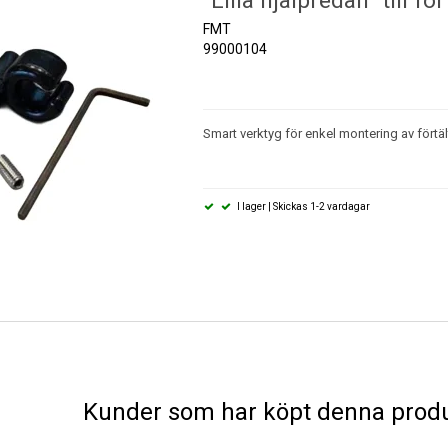
"Lilla hjälpredan" till för
FMT
99000104
Smart verktyg för enkel montering av förtäl
I lager | Skickas 1-2 vardagar
Kunder som har köpt denna produ