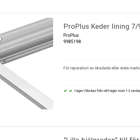
ProPlus Keder lining 7
ProPlus
9985198
För reparation av skadade eller stela mark
I lager | Skickas från vårt lager inom 1-2 vard