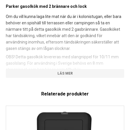
Parker gasolkök med 2 brännare och lock
Om du vill kunna laga lite mat när du är i kolonistugan, eller bara
behöver en spishäll till terrassen eller campingen så ta en
närmare titt på detta gasolkök med 2 gasbrännare. Gasolköket
har tändsäkring, vilket innebär att den är godkänd för
användning inomhus, eftersom tändsäkringen säkerställer att
gasen stängs av om lågan slocknar.
OBS! Detta gasolkök levereras med slangnippel för 10/11 mm
gasolslang. För användning i Sverige behövs en 8 mm
slangnippel, som kan köpas som tillbehör.
Detaljer:
Relaterade produkter
Brännare och grytställ är emaljerade i svart
Mått: 48 x 29 x 12 cm
Spisen är utrustad med en slangkoppling som passar en
10/11 mm gasslang
Levereras utan regulator och slang
Effekt: 3,50 kW (1,5 + 2,0 kW)