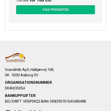
1,00 SEK
VISA PRODUKTEN
Scandihills ApS, Halkjærvej 16B,
DK - 9200 Aalborg SV
ORGANISATIONSNUMMER
DK46035054
BANKUPPGIFTER
BIC/SWIFT: VRSPDK22 IBAN: DK8290701645480488