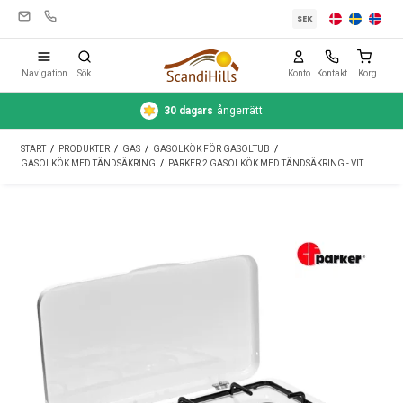
SEK
Navigation
Sök
Konto
Kontakt
Korg
30 dagars
ångerrätt
Campingutrustning
START
/
PRODUKTER
/
GAS
/
GASOLKÖK FÖR GASOLTUB
/
Tält
GASOLKÖK MED TÄNDSÄKRING
/
PARKER 2 GASOLKÖK MED TÄNDSÄKRING - VIT
Friluftsliv
Rengöring & skötsel
Reseutrustning
Bil & släp
Gas
Vatten