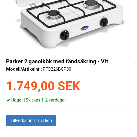
Kyl
Elartiklar
Väderstationer
Reservdelar
Erbjudanden
Parker 2 gasolkök med tändsäkring - Vit
Modell/Artikelnr.:
PFO226BGP30
Restförsäljning
1.749,00 SEK
I lager | Skickas 1-2 vardagar
Tillverkar information