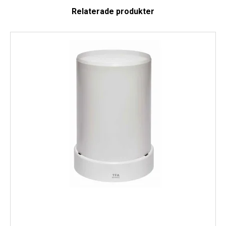
vara skyddad mot regn och direkt sol ljus.
Relaterade produkter
Specifikationer
:
Wi-Fi termometer sensor med vattentät kabelsensor med 1
meters kabel
Räckvidd upp till 100 meter (öppet landskap).
Mätområde: -29,9 °C - +59,9 °C
Precision: +/- 1 °C
Mätintervall: 7 minuter.
Batterier: 2 st 1,5 volt AAA, LR03 alkaline batterier (köps
separat)
Batterilivslängd: upp till 2 år
Mått: 33 x 22 x 87 mm
Vikt: 31 gram
OBS: Bruksanvisningen är på engelska och tyska