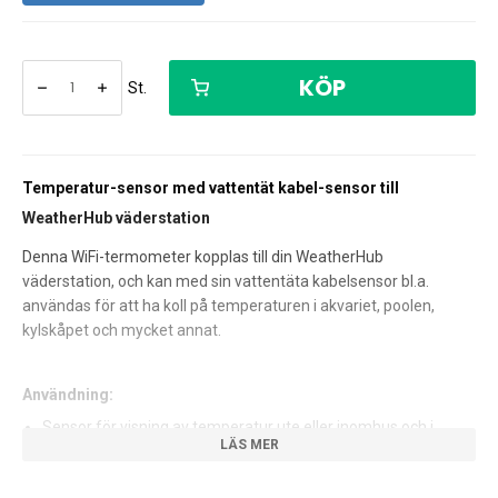
KÖP
St.
Temperatur-sensor med vattentät kabel-sensor till
WeatherHub väderstation
Denna WiFi-termometer kopplas till din WeatherHub
väderstation, och kan med sin vattentäta kabelsensor bl.a.
användas för att ha koll på temperaturen i akvariet, poolen,
kylskåpet och mycket annat.
Användning:
Sensor för visning av temperatur ute eller inomhus och i
icke frätande vätskor.
Sensorn kan användas stående eller hängande. OBS! Skall