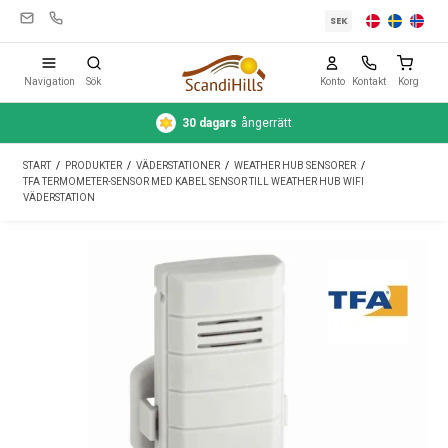
SEK
Navigation
Sök
Konto
Kontakt
Korg
30 dagars
ångerrätt
Campingutrustning
START
/
PRODUKTER
/
VÄDERSTATIONER
/
WEATHER HUB SENSORER
/
Tält
TFA TERMOMETER-SENSOR MED KABEL SENSOR TILL WEATHER HUB WIFI
VÄDERSTATION
Friluftsliv
Rengöring & skötsel
Reseutrustning
Bil & släp
Gas
Vatten