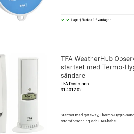
I lager | Skickas 1-2 vardagar
TFA WeatherHub Obser
startset med Termo-Hy
sändare
TFA Dostmann
31.4012.02
Startset med gateway, Thermo-Hygro-sänd
strömförsörjning och LAN-kabel.