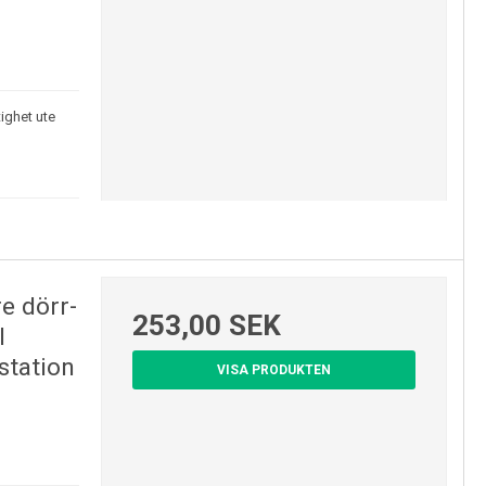
ighet ute
e dörr-
253,00 SEK
l
station
VISA PRODUKTEN