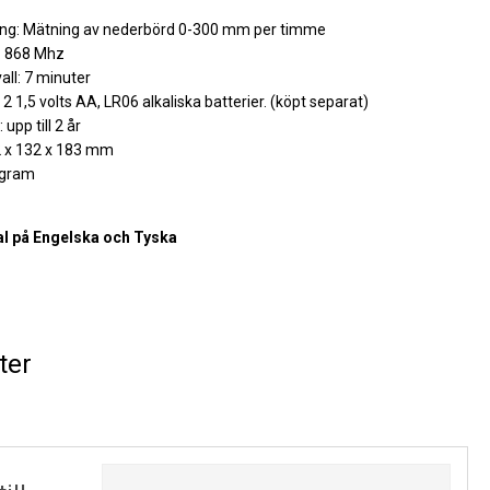
ing: Mätning av nederbörd 0-300 mm per timme
: 868 Mhz
all: 7 minuter
: 2 1,5 volts AA, LR06 alkaliska batterier. (köpt separat)
 upp till 2 år
2 x 132 x 183 mm
 gram
l på Engelska och Tyska
ter