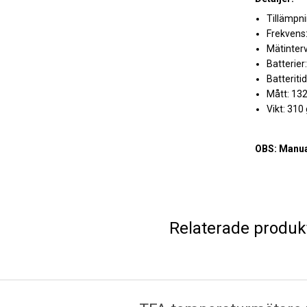
Tillämpn
Frekvens
Mätinterv
Batterier
Batteritid:
Mått: 13
Vikt: 310
OBS: Manua
Relaterade produk