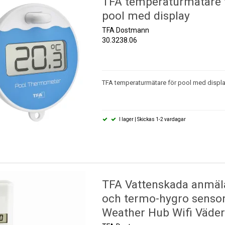
TFA temperaturmätare t
pool med display
TFA Dostmann
30.3238.06
TFA temperaturmätare för pool med displa
I lager | Skickas 1-2 vardagar
TFA Vattenskada anmäl
och termo-hygro sensor 
Weather Hub Wifi Väder