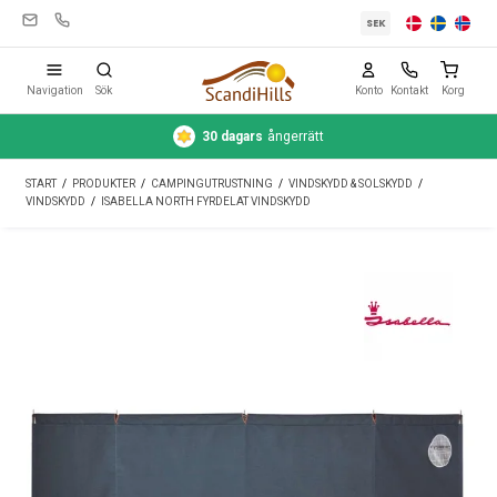
SEK
Navigation
Sök
Konto
Kontakt
Korg
Säker
betalning
med kort eller Swish
Campingutrustning
START
/
PRODUKTER
/
CAMPINGUTRUSTNING
/
VINDSKYDD & SOLSKYDD
/
Tält
VINDSKYDD
/
ISABELLA NORTH FYRDELAT VINDSKYDD
Friluftsliv
Rengöring & skötsel
Reseutrustning
Bil & släp
Gas
Vatten