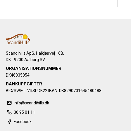
Scandihills ApS, Halkjærvej 16B,
DK - 9200 Aalborg SV
ORGANISATIONSNUMMER
DK46035054
BANKUPPGIFTER
BIC/SWIFT: VRSPDK22 IBAN: DK8290701645480488
info@scandihills.dk
30 95 01 11
Facebook