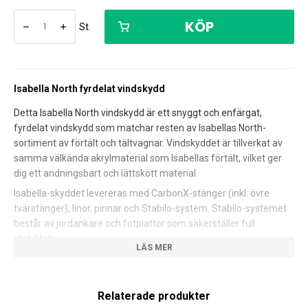
KÖP
St.
Isabella North fyrdelat vindskydd
Detta Isabella North vindskydd är ett snyggt och enfärgat,
fyrdelat vindskydd som matchar resten av Isabellas North-
sortiment av förtält och tältvagnar. Vindskyddet är tillverkat av
samma välkända akrylmaterial som Isabellas förtält, vilket ger
dig ett andningsbart och lättskött material.
Isabella-skyddet levereras med CarbonX-stänger (inkl. övre
tvärstänger), linor, pinnar och Stabilo-system. Stabilo-systemet
består av jordankare och fotplattor som säkerställer full
stabilitet.
Detaljer:
Relaterade produkter
Färg: Mörkgrå