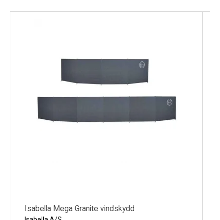
Material: Light Isacryl 260 g/m2
Mått: H: 110 x L: 460 cm
Vikt: 6 kg
Video:
Isabella Mega Granite vindskydd
Isabella A/S