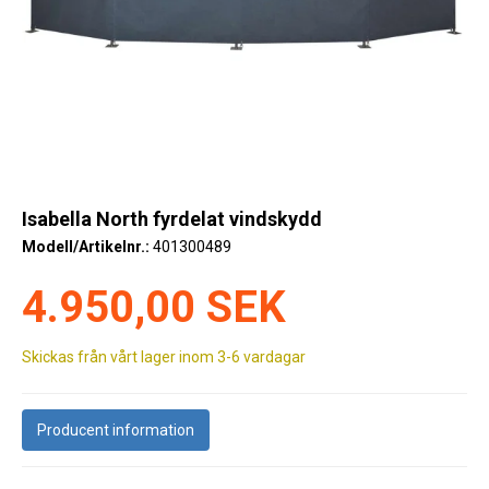
Kyl
Elartiklar
Väderstationer
Reservdelar
Erbjudanden
Isabella North fyrdelat vindskydd
Modell/Artikelnr.:
401300489
Restförsäljning
4.950,00 SEK
Skickas från vårt lager inom 3-6 vardagar
Producent information