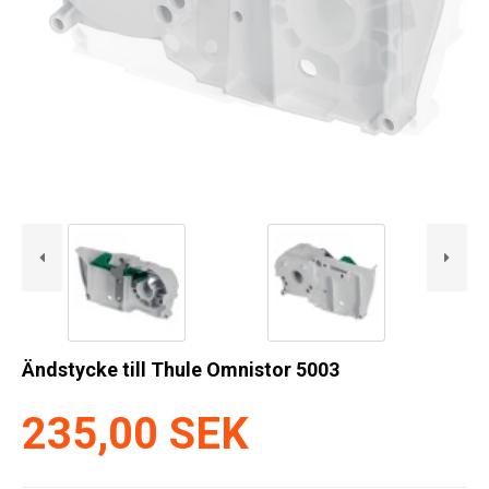
Kyl
Elartiklar
Väderstationer
Reservdelar
Erbjudanden
Restförsäljning
Ändstycke till Thule Omnistor 5003
235,00 SEK