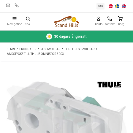
SEK
Navigation
Sök
Konto
Kontakt
Korg
30 dagars
ångerrätt
Campingutrustning
START
/
PRODUKTER
/
RESERVDELAR
/
THULE RESERVDELAR
/
Tält
ÄNDSTYCKE TILL THULE OMNISTOR 5003
Friluftsliv
Rengöring & skötsel
Reseutrustning
Bil & släp
Gas
Vatten