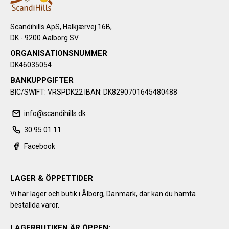
Scandihills ApS, Halkjærvej 16B,
DK - 9200 Aalborg SV
ORGANISATIONSNUMMER
DK46035054
BANKUPPGIFTER
BIC/SWIFT: VRSPDK22 IBAN: DK8290701645480488
info@scandihills.dk
30 95 01 11
Facebook
LAGER & ÖPPETTIDER
Vi har lager och butik i Ålborg, Danmark, där kan du hämta
beställda varor.
LAGERBUTIKEN ÄR ÖPPEN: