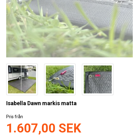
Kyl
Elartiklar
Väderstationer
Reservdelar
Erbjudanden
Restförsäljning
Isabella Dawn markis matta
Pris från
1.607,00 SEK