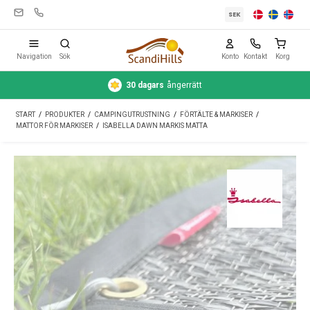
SEK
Navigation
Sök
Konto
Kontakt
Korg
30 dagars
ångerrätt
Campingutrustning
START
/
PRODUKTER
/
CAMPINGUTRUSTNING
/
FÖRTÄLTE & MARKISER
/
Tält
MATTOR FÖR MARKISER
/
ISABELLA DAWN MARKIS MATTA
Friluftsliv
Rengöring & skötsel
Reseutrustning
Bil & släp
Gas
Vatten