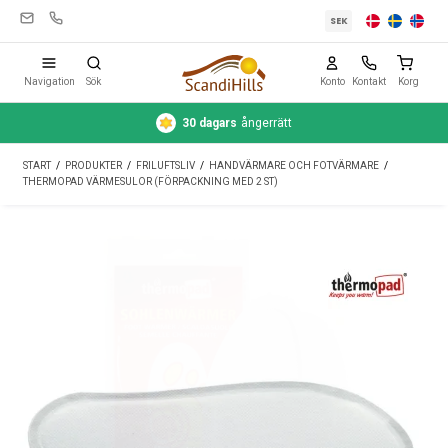
SEK
Navigation
Sök
Konto
Kontakt
Korg
30 dagars
ångerrätt
Campingutrustning
START
/
PRODUKTER
/
FRILUFTSLIV
/
HANDVÄRMARE OCH FOTVÄRMARE
/
Tält
THERMOPAD VÄRMESULOR (FÖRPACKNING MED 2 ST)
Friluftsliv
Rengöring & skötsel
Reseutrustning
Bil & släp
Gas
Vatten