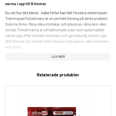
varma i upp till 8 timmar
Du vet hur det känns - kalla fötter kan lätt förstöra vintermyset.
Thermopad fotvärmare är en perfekt lösning på detta problem.
Sulorna finns i flera olika storlekar och placeras i dina skor eller
stövlar. Fotvärmarna är luftaktiverade sulor som automatiskt
värms upp efter kontakt med syre och ger naturlig värme i upp
till 8 timmar. De värmer hela fotsulan och passar i alla vinterskor
och pjäxor.
Instruktioner:
Öppna förpackningen och ta ut fotvärmarna. Vänta några
Relaterade produkter
minuter på aktivering och placera sedan sulorna i skorna. Efter
användning slänger du de nedkylda värmarna som vanligt avfall.
Klimatneutral:
Tillverkaren uppger att alla Thermopads är klimatneutrala. Enligt
tillverkaren kompenseras Thermopad-produkternas CO2-
avtryck helt och hållet.