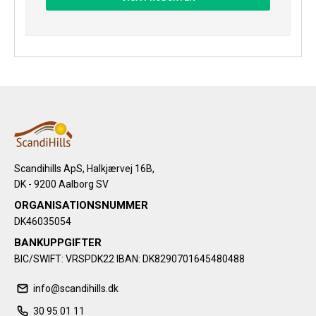
Scandihills ApS, Halkjærvej 16B,
DK - 9200 Aalborg SV
ORGANISATIONSNUMMER
DK46035054
BANKUPPGIFTER
BIC/SWIFT: VRSPDK22 IBAN: DK8290701645480488
info@scandihills.dk
30 95 01 11