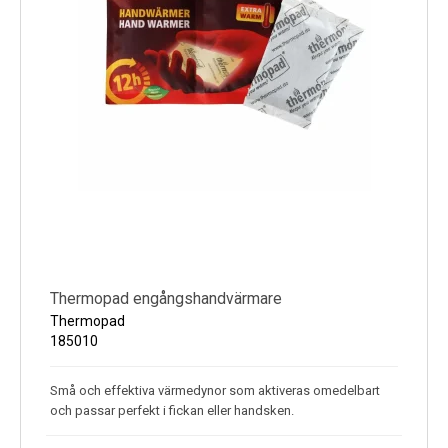
Storlekar:
S = Storlek 36-37
M = Storlek 38-39
L = Storlek 40-41
XL = Storlek 42-43
XXL = Storlek 44-46
Thermopad engångshandvärmare
Thermopad
185010
Små och effektiva värmedynor som aktiveras omedelbart
och passar perfekt i fickan eller handsken.